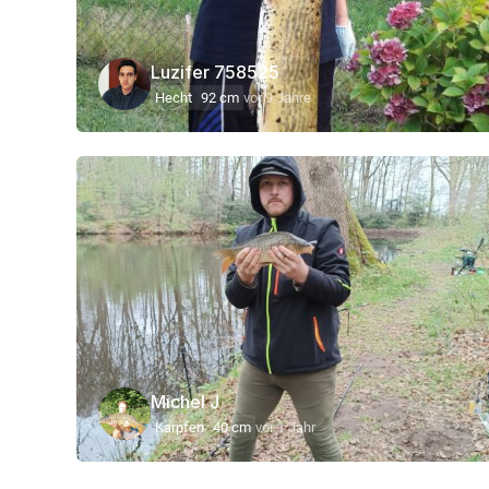
Luzifer 758525
Hecht
92 cm
vor 9 Jahre
Michel J
Karpfen
40 cm
vor 1 Jahr