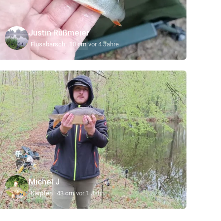
Justin Rußmeier
Flussbarsch
10 cm
vor 4 Jahre
Michel J
Karpfen
43 cm
vor 1 Jahr