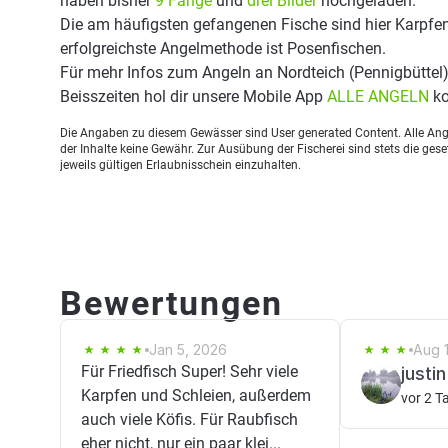
haben bisher
9 Fänge
und
drei Bilder
hochgeladen.
Die am häufigsten gefangenen Fische sind hier Karpfen
erfolgreichste Angelmethode ist Posenfischen.
Für mehr Infos zum Angeln an Nordteich (Pennigbüttel
Beisszeiten hol dir unsere Mobile App
ALLE ANGELN
ko
Die Angaben zu diesem Gewässer sind User generated Content. Alle Ange
der Inhalte keine Gewähr. Zur Ausübung der Fischerei sind stets die ge
jeweils gültigen Erlaubnisschein einzuhalten.
Bewertungen
Jan 5, 2026
Aug 1
Für Friedfisch Super! Sehr viele
justi
Karpfen und Schleien, außerdem
vor 2 T
auch viele Köfis. Für Raubfisch
eher nicht, nur ein paar klei...