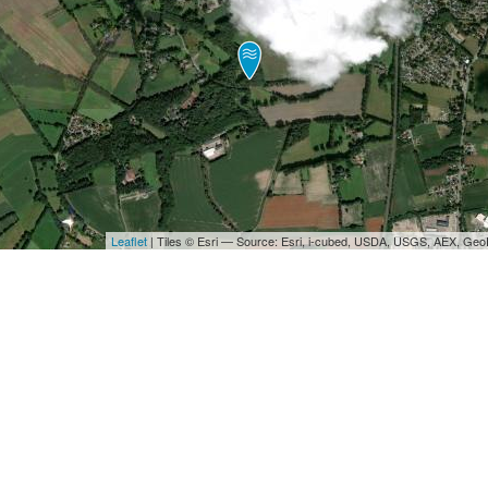
Leaflet
| Tiles © Esri — Source: Esri, i-cubed, USDA, USGS, AEX, Ge