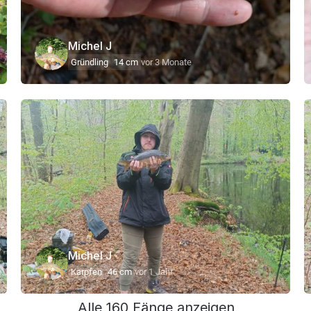
Michel J
Gründling
14 cm
vor 3 Monate
Michel J
Karpfen
46 cm
vor 1 Jahr
Alle 160 Fänge anzeigen