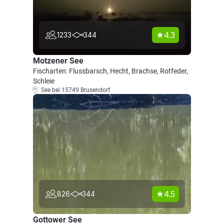
4.3
1233
344
Motzener See
Fischarten: Flussbarsch, Hecht, Brachse, Rotfeder,
Schleie
See bei 15749 Brusendorf
4.5
826
344
Gottower See