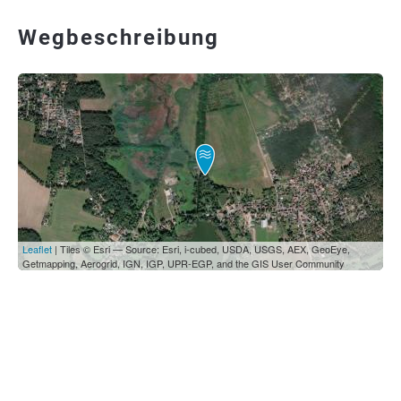
Wegbeschreibung
Leaflet
| Tiles © Esri — Source: Esri, i-cubed, USDA, USGS, AEX, GeoEye,
Getmapping, Aerogrid, IGN, IGP, UPR-EGP, and the GIS User Community