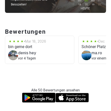
Beisszeiten!
Bewertungen
Mar 18, 2026
Dec 30
bin gerne dort
Schöner Platz
denis hey
ma.ro
vor 4 Tagen
vor einem T
Alle 50 Bewertungen ansehen