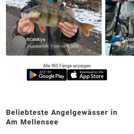
ricoskys
Dan
Flussbarsch
1 cm
vor 5 Jahre
Flu
Alle 160 Fänge anzeigen
Beliebteste Angelgewässer in
Am Mellensee