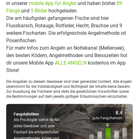
in unserer
mobile App für Angler
und haben bisher
89
Fänge
und
5 Bilder
hochgeladen.
Die am häufigsten gefangenen Fische sind hier
Flussbarsch, Rotauge, Rotfeder, Hecht, Brachse und 9
weitere Fischarten. Die erfolgreichste Angelmethode ist
Posenfischen.
Für mehr Infos zum Angeln an Nottekanal (Mellensee),
den besten Ködern, Angelmethoden und Beisszeiten hol
dir unsere Mobile App
ALLE ANGELN
kostenlos im App
Store!
Die Angaben zu diesem Gewässer sind User generated Content. Alle Angeln
übernimmt für die Vollständigkeit und Richtigkeit der Inhalte keine Gewähr.
Zur Ausübung der Fischerei sind stets die gesetzlichen Vorschriften sowie
die Bestimmungen auf dem jeweils gültigen Erlaubnisschein einzuhalten.
Fangstatistiken
Als Pro-Angler siehst du für
jedes Gewässer und jede
Fischart die erfolgreichsten
Angelmethoden, Köder und