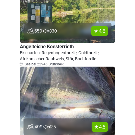
4.6
650
330
Angelteiche Koesterrieth
Fischarten: Regenbogenforelle, Goldforelle,
Afrikanischer Raubwels, Stör, Bachforelle
See bei 22946 Brunsbek
4.5
499
135