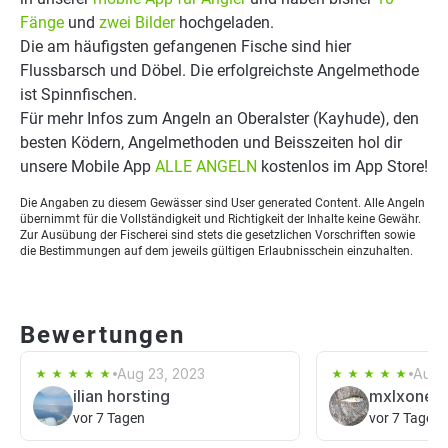
Fänge
und
zwei Bilder
hochgeladen.
Die am häufigsten gefangenen Fische sind hier
Flussbarsch und Döbel. Die erfolgreichste Angelmethode
ist Spinnfischen.
Für mehr Infos zum Angeln an Oberalster (Kayhude), den
besten Ködern, Angelmethoden und Beisszeiten hol dir
unsere Mobile App
ALLE ANGELN
kostenlos im App Store!
Die Angaben zu diesem Gewässer sind User generated Content. Alle Angeln
übernimmt für die Vollständigkeit und Richtigkeit der Inhalte keine Gewähr.
Zur Ausübung der Fischerei sind stets die gesetzlichen Vorschriften sowie
die Bestimmungen auf dem jeweils gültigen Erlaubnisschein einzuhalten.
Bewertungen
Aug 23, 2023
Aug 
ilian horsting
mxlxone
vor 7 Tagen
vor 7 Tagen