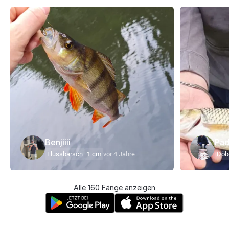
Benjiiii
Pa
Flussbarsch
1 cm
vor 4 Jahre
Döb
Alle 160 Fänge anzeigen