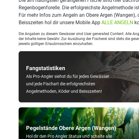
Die am häufigsten gefangenen Fische sind hier Bachfor
Regenbogenforelle. Die erfolgreichste Angelmethode is
Für mehr Infos zum Angeln an Obere Argen (Wangen),
Beisszeiten hol dir unsere Mobile App
ALLE ANGELN
ko
Die Angaben zu diesem Gewässer sind User generated Content. Alle Ange
der Inhalte keine Gewähr. Zur Ausübung der Fischerei sind stets die ge
jeweils gültigen Erlaubnisschein einzuhalten.
Fangstatistiken
Als Pro-Angler siehst du für jedes Gewässer
und jede Fischart die erfolgreichsten
Angelmethoden, Köder und Beisszeiten!
Pegelstände Obere Argen (Wangen)
Hol dir den Pro Angler Status und schalte alle