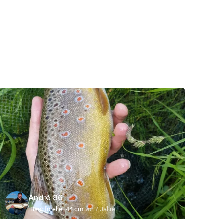
André 86
Bachforelle
44 cm
vor 7 Jahre