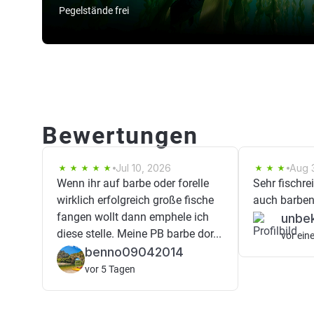
Pegelstände frei
Bewertungen
Jul 10, 2026
Aug 3
Wenn ihr auf barbe oder forelle
Sehr fischre
wirklich erfolgreich große fische
auch barben
fangen wollt dann emphele ich
unbe
diese stelle. Meine PB barbe dor...
vor ein
benno09042014
vor 5 Tagen