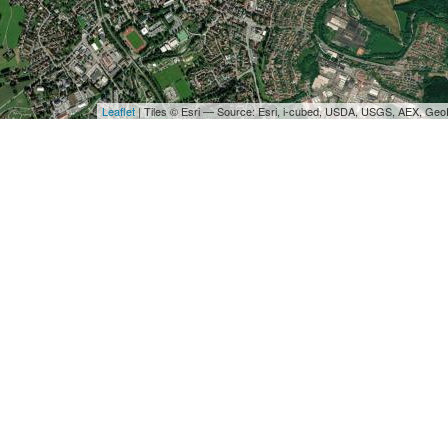
Leaflet
| Tiles © Esri — Source: Esri, i-cubed, USDA, USGS, AEX, Ge