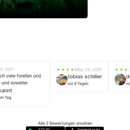
1, 2017
May 24, 2025
ich viele forellen und
tobias schiller
d
 und soweiter
vor 8 Tagen
vo
kannt
em Tag
Alle 2 Bewertungen ansehen