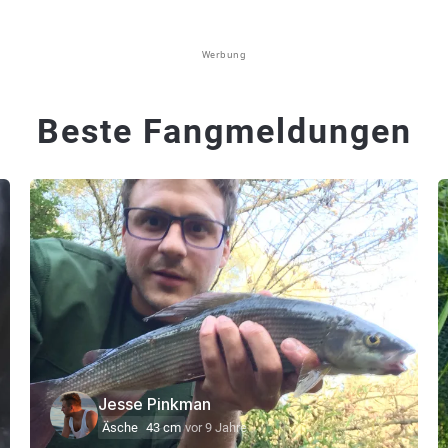
Werbung
Beste Fangmeldungen
Jesse Pinkman
Äsche
43 cm
vor 9 Jahre