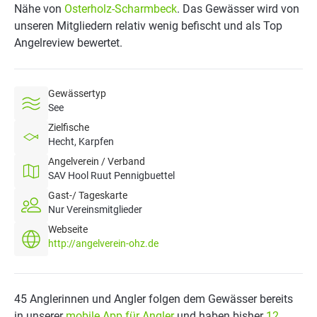
Nähe von
Osterholz-Scharmbeck
. Das Gewässer wird von
unseren Mitgliedern relativ wenig befischt und als Top
Angelreview bewertet.
Gewässertyp
See
Zielfische
Hecht, Karpfen
Angelverein / Verband
SAV Hool Ruut Pennigbuettel
Gast-/ Tageskarte
Nur Vereinsmitglieder
Webseite
http://angelverein-ohz.de
45 Anglerinnen und Angler folgen dem Gewässer bereits
in unserer
mobile App für Angler
und haben bisher
12