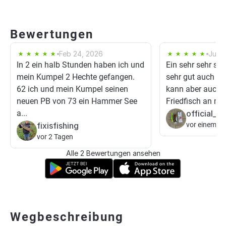
Bewertungen
Feb 24, 2026
Jun 1
In 2 ein halb Stunden haben ich und
Ein sehr sehr s
mein Kumpel 2 Hechte gefangen.
sehr gut auch au
62 ich und mein Kumpel seinen
kann aber auch 
neuen PB von 73 ein Hammer See
Friedfisch an me
a...
official_f
fixisfishing
vor einem T
vor 2 Tagen
Alle 2 Bewertungen ansehen
Wegbeschreibung