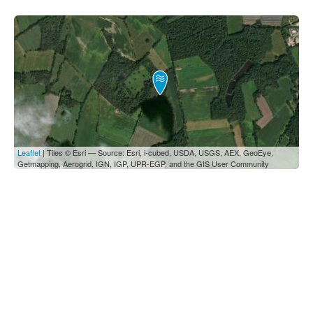
Leaflet
| Tiles © Esri — Source: Esri, i-cubed, USDA, USGS, AEX, GeoEye,
Getmapping, Aerogrid, IGN, IGP, UPR-EGP, and the GIS User Community