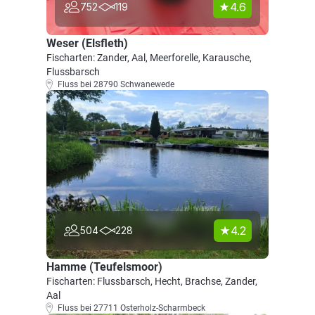
4.6
752
119
Weser (Elsfleth)
Fischarten: Zander, Aal, Meerforelle, Karausche,
Flussbarsch
Fluss bei 28790 Schwanewede
4.2
504
228
Hamme (Teufelsmoor)
Fischarten: Flussbarsch, Hecht, Brachse, Zander,
Aal
Fluss bei 27711 Osterholz-Scharmbeck