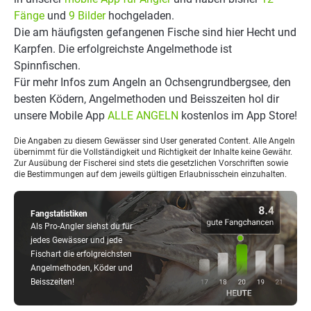
Fänge
und
9 Bilder
hochgeladen.
Die am häufigsten gefangenen Fische sind hier Hecht und
Karpfen. Die erfolgreichste Angelmethode ist
Spinnfischen.
Für mehr Infos zum Angeln an Ochsengrundbergsee, den
besten Ködern, Angelmethoden und Beisszeiten hol dir
unsere Mobile App
ALLE ANGELN
kostenlos im App Store!
Die Angaben zu diesem Gewässer sind User generated Content. Alle Angeln
übernimmt für die Vollständigkeit und Richtigkeit der Inhalte keine Gewähr.
Zur Ausübung der Fischerei sind stets die gesetzlichen Vorschriften sowie
die Bestimmungen auf dem jeweils gültigen Erlaubnisschein einzuhalten.
Fangstatistiken
Als Pro-Angler siehst du für
jedes Gewässer und jede
Fischart die erfolgreichsten
Angelmethoden, Köder und
Beisszeiten!