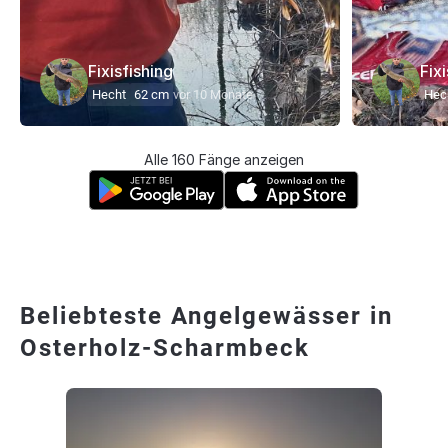
Fixisfishing
Fix
Hecht
62 cm
vor 10 Monate
Hec
Alle 160 Fänge anzeigen
Beliebteste Angelgewässer in
Osterholz-Scharmbeck