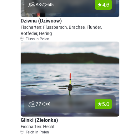
4.6
83
45
Dziwna (Dziwnów)
Fischarten: Flussbarsch, Brachse, Flunder,
Rotfeder, Hering
Fluss in Polen
5.0
77
1
Glinki (Zielonka)
Fischarten: Hecht
Teich in Polen