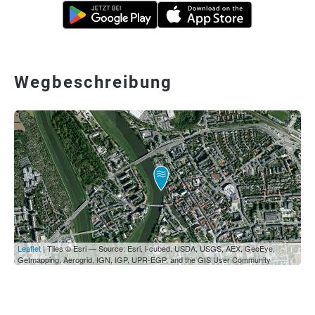
Wegbeschreibung
Leaflet
| Tiles © Esri — Source: Esri, i-cubed, USDA, USGS, AEX, GeoEye,
Getmapping, Aerogrid, IGN, IGP, UPR-EGP, and the GIS User Community