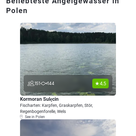
Beliebteste Angelgewässer in
Polen
4.5
151
144
Kormoran Sulęcin
Fischarten: Karpfen, Graskarpfen, Stör,
Regenbogenforelle, Wels
See in Polen