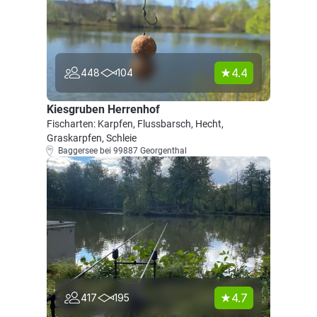
4.4
448
104
Kiesgruben Herrenhof
Fischarten: Karpfen, Flussbarsch, Hecht,
Graskarpfen, Schleie
Baggersee bei 99887 Georgenthal
4.7
417
195