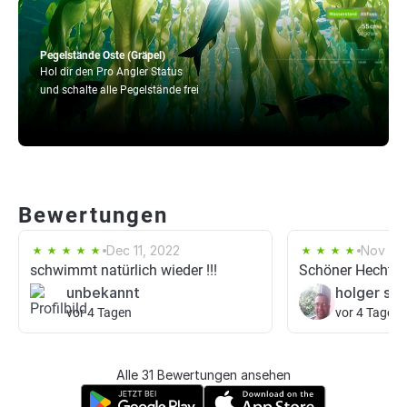
Pegelstände Oste (Gräpel)
Hol dir den Pro Angler Status
und schalte alle Pegelstände frei
Bewertungen
Dec 11, 2022
Nov 19,
schwimmt natürlich wieder !!!
Schöner Hecht
unbekannt
holger sc
vor 4 Tagen
vor 4 Tagen
Alle 31 Bewertungen ansehen