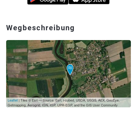
Wegbeschreibung
Leaflet
| Tiles © Esri — Source: Esri, i-cubed, USDA, USGS, AEX, GeoEye,
Getmapping, Aerogrid, IGN, IGP, UPR-EGP, and the GIS User Community