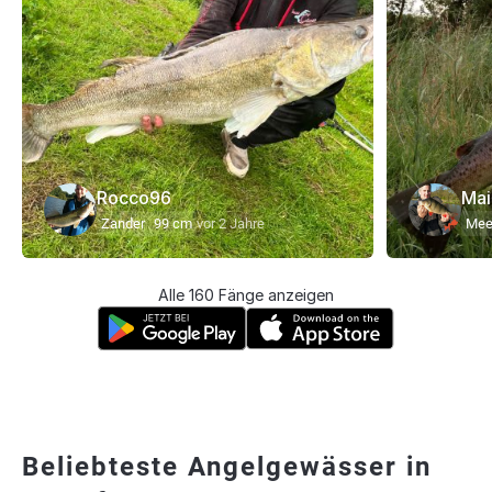
Rocco96
Mai
Zander
99 cm
vor 2 Jahre
Meer
Alle 160 Fänge anzeigen
Beliebteste Angelgewässer in