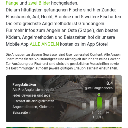
Fänge
und
zwei Bilder
hochgeladen.
Die am häufigsten gefangenen Fische sind hier Zander,
Flussbarsch, Aal, Hecht, Brachse und 5 weitere Fischarten.
Die erfolgreichste Angelmethode ist Grundangeln.
Für mehr Infos zum Angeln an Oste (Gräpel), den besten
Ködern, Angelmethoden und Beisszeiten hol dir unsere
Mobile App
ALLE ANGELN
kostenlos im App Store!
Die Angaben zu diesem Gewässer sind User generated Content. Alle Angeln
übernimmt für die Vollständigkeit und Richtigkeit der Inhalte keine Gewähr.
Zur Ausübung der Fischerei sind stets die gesetzlichen Vorschriften sowie
die Bestimmungen auf dem jeweils gültigen Erlaubnisschein einzuhalten.
Fangstatistiken
Als Pro-Angler siehst du für
jedes Gewässer und jede
Fischart die erfolgreichsten
Angelmethoden, Köder und
Beisszeiten!