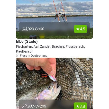
4.5
929
60
Elbe (Stade)
Fischarten: Aal, Zander, Brachse, Flussbarsch,
Kaulbarsch
Fluss in Deutschland
3.8
837
269