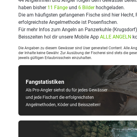
44 Anglerinnen und Angler folgen dem Gewässer bereit
haben bisher
11 Fänge
und
6 Bilder
hochgeladen.
Die am häufigsten gefangenen Fische sind hier Hecht, R
erfolgreichste Angelmethode ist Posenfischen.
Für mehr Infos zum Angeln an Panzerkuhle (Krugsdorf
Beisszeiten hol dir unsere Mobile App
ALLE ANGELN
ko
Die Angaben zu diesem Gewässer sind User generated Content. Alle Ange
der Inhalte keine Gewähr. Zur Ausübung der Fischerei sind stets die ge
jeweils gültigen Erlaubnisschein einzuhalten.
Fangstatistiken
Als Pro-Angler siehst du für jedes Gewässer
und jede Fischart die erfolgreichsten
Angelmethoden, Köder und Beisszeiten!