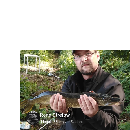
René Strelow
Hecht
66 cm
vor 5 Jahre