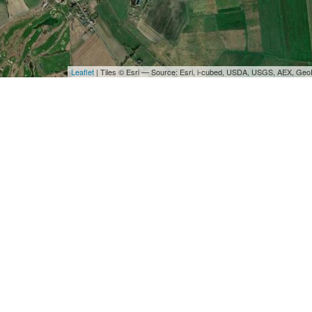
Leaflet
| Tiles © Esri — Source: Esri, i-cubed, USDA, USGS, AEX, Ge