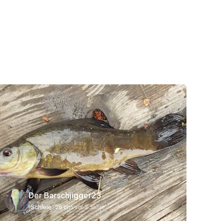
Der Barschjigger23
Schleie
26 cm
vor 3 Jahre