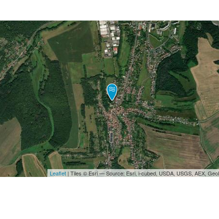
Leaflet
| Tiles © Esri — Source: Esri, i-cubed, USDA, USGS, AEX, Ge