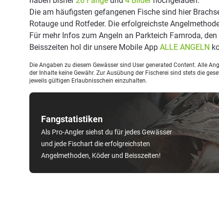
haben bisher
26 Fänge
und
4 Bilder
hochgeladen.
Die am häufigsten gefangenen Fische sind hier Brachse, 
Rotauge und Rotfeder. Die erfolgreichste Angelmethode
Für mehr Infos zum Angeln an Parkteich Farnroda, de
Beisszeiten hol dir unsere Mobile App
ALLE ANGELN
ko
Die Angaben zu diesem Gewässer sind User generated Content. Alle Ange
der Inhalte keine Gewähr. Zur Ausübung der Fischerei sind stets die ge
jeweils gültigen Erlaubnisschein einzuhalten.
Fangstatistiken
Als Pro-Angler siehst du für jedes Gewässer
und jede Fischart die erfolgreichsten
Angelmethoden, Köder und Beisszeiten!