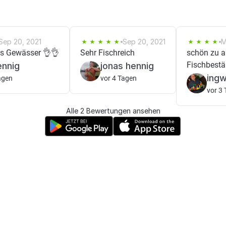
Sep 20, 2021
Sep 20, 2021
M
s Gewässer 👌👌
Sehr Fischreich
schön zu a
Fischbest
ennig
jonas hennig
ing
agen
vor 4 Tagen
vor 3
Alle 2 Bewertungen ansehen