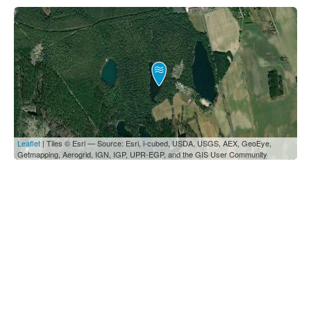
Leaflet
| Tiles © Esri — Source: Esri, i-cubed, USDA, USGS, AEX, GeoEye,
Getmapping, Aerogrid, IGN, IGP, UPR-EGP, and the GIS User Community