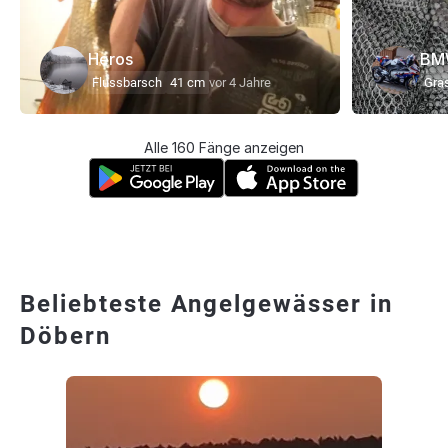
Heros
BM
Flussbarsch
41 cm
vor 4 Jahre
Gra
Alle 160 Fänge anzeigen
Beliebteste Angelgewässer in
Döbern