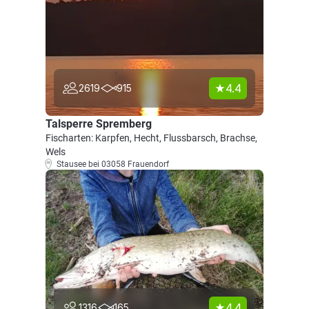
4.4
2619
915
Talsperre Spremberg
Fischarten: Karpfen, Hecht, Flussbarsch, Brachse,
Wels
Stausee bei 03058 Frauendorf
4.4
1316
165