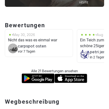
Bewertungen
May 30, 2026
Aug 15,
Nicht das was es einmal war
Ein Teich zum en
carpspot osten
schöne 25iger Ro
vor 7 Tagen
petri jens-
in 2 Tagen
Alle 21 Bewertungen ansehen
Wegbeschreibung