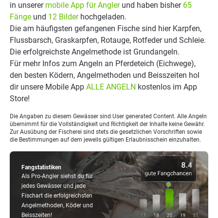
in unserer
mobile App für Angler
und haben bisher
65
Fänge
und
12 Bilder
hochgeladen.
Die am häufigsten gefangenen Fische sind hier Karpfen,
Flussbarsch, Graskarpfen, Rotauge, Rotfeder und Schleie.
Die erfolgreichste Angelmethode ist Grundangeln.
Für mehr Infos zum Angeln an Pferdeteich (Eichwege),
den besten Ködern, Angelmethoden und Beisszeiten hol
dir unsere Mobile App
ALLE ANGELN
kostenlos im App
Store!
Die Angaben zu diesem Gewässer sind User generated Content. Alle Angeln
übernimmt für die Vollständigkeit und Richtigkeit der Inhalte keine Gewähr.
Zur Ausübung der Fischerei sind stets die gesetzlichen Vorschriften sowie
die Bestimmungen auf dem jeweils gültigen Erlaubnisschein einzuhalten.
Fangstatistiken
Als Pro-Angler siehst du für
jedes Gewässer und jede
Fischart die erfolgreichsten
Angelmethoden, Köder und
Beisszeiten!