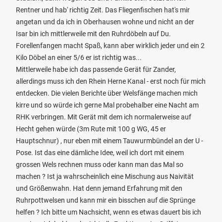
Rentner und hab' richtig Zeit. Das Fliegenfischen hat's mir
angetan und da ich in Oberhausen wohne und nicht an der
Isar bin ich mittlerweile mit den Ruhrdöbeln auf Du.
Forellenfangen macht Spaß, kann aber wirklich jeder und ein 2
Kilo Döbel an einer 5/6 er ist richtig was...
Mittlerweile habe ich das passende Gerät für Zander,
allerdings muss ich den Rhein Herne Kanal - erst noch für mich
entdecken. Die vielen Berichte über Welsfänge machen mich
kirre und so würde ich gerne Mal probehalber eine Nacht am
RHK verbringen. Mit Gerät mit dem ich normalerweise auf
Hecht gehen würde (3m Rute mit 100 g WG, 45 er
Hauptschnur) , nur eben mit einem Tauwurmbündel an der U -
Pose. Ist das eine dämliche Idee, weil ich dort mit einem
grossen Wels rechnen muss oder kann man das Mal so
machen ? Ist ja wahrscheinlich eine Mischung aus Naivität
und Größenwahn. Hat denn jemand Erfahrung mit den
Ruhrpottwelsen und kann mir ein bisschen auf die Sprünge
helfen ? Ich bitte um Nachsicht, wenn es etwas dauert bis ich