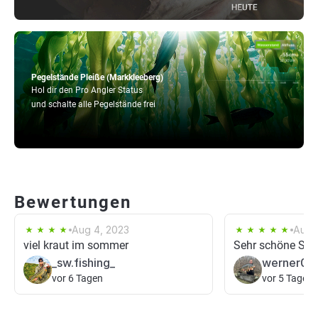
Pegelstände Pleiße (Markkleeberg)
Hol dir den Pro Angler Status
und schalte alle Pegelstände frei
Bewertungen
Aug 4, 2023
Aug 
viel kraut im sommer
Sehr schöne Stel
_sw.fishing_
werner02
vor 6 Tagen
vor 5 Tagen