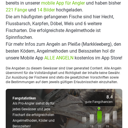
bereits in unserer
mobile App für Angler
und haben bisher
221 Fänge
und
14 Bilder
hochgeladen.
Die am häufigsten gefangenen Fische sind hier Hecht,
Flussbarsch, Karpfen, Döbel, Wels und 6 weitere
Fischarten. Die erfolgreichste Angelmethode ist
Spinnfischen.
Für mehr Infos zum Angeln an Pleiße (Markkleeberg), den
besten Ködern, Angelmethoden und Beisszeiten hol dir
unsere Mobile App
ALLE ANGELN
kostenlos im App Store!
Die Angaben zu diesem Gewässer sind User generated Content. Alle Angeln
übernimmt für die Vollständigkeit und Richtigkeit der Inhalte keine Gewähr.
Zur Ausübung der Fischerei sind stets die gesetzlichen Vorschriften sowie
die Bestimmungen auf dem jeweils gültigen Erlaubnisschein einzuhalten.
Fangstatistiken
Als Pro-Angler siehst du für
jedes Gewässer und jede
Fischart die erfolgreichsten
Angelmethoden, Köder und
Beisszeiten!