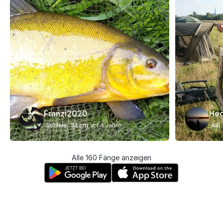
Franzi2020
Hec
Schleie
34 cm
vor 4 Jahre
Aal
Alle 160 Fänge anzeigen