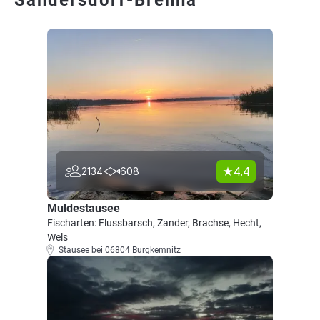
Sandersdorf-Brehna
4.4
2134
608
Muldestausee
Fischarten: Flussbarsch, Zander, Brachse, Hecht,
Wels
Stausee bei 06804 Burgkemnitz