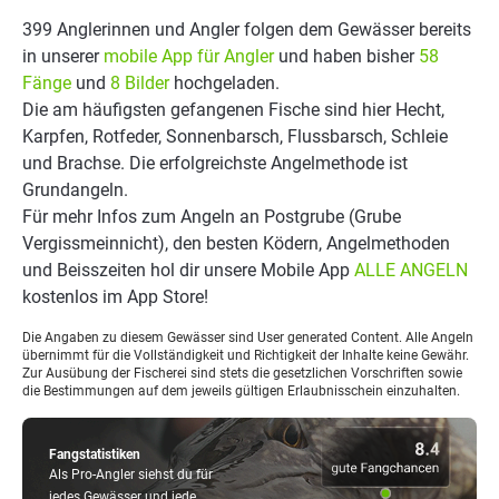
399 Anglerinnen und Angler folgen dem Gewässer bereits
in unserer
mobile App für Angler
und haben bisher
58
Fänge
und
8 Bilder
hochgeladen.
Die am häufigsten gefangenen Fische sind hier Hecht,
Karpfen, Rotfeder, Sonnenbarsch, Flussbarsch, Schleie
und Brachse. Die erfolgreichste Angelmethode ist
Grundangeln.
Für mehr Infos zum Angeln an Postgrube (Grube
Vergissmeinnicht), den besten Ködern, Angelmethoden
und Beisszeiten hol dir unsere Mobile App
ALLE ANGELN
kostenlos im App Store!
Die Angaben zu diesem Gewässer sind User generated Content. Alle Angeln
übernimmt für die Vollständigkeit und Richtigkeit der Inhalte keine Gewähr.
Zur Ausübung der Fischerei sind stets die gesetzlichen Vorschriften sowie
die Bestimmungen auf dem jeweils gültigen Erlaubnisschein einzuhalten.
Fangstatistiken
Als Pro-Angler siehst du für
jedes Gewässer und jede