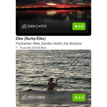
4.6
1349
703
Elbe (Barby/Elbe)
Fischarten: Wels, Zander, Hecht, Aal, Brachse
Fluss bei 39264 Bias
4.4
1155
305