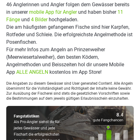
46 Anglerinnen und Angler folgen dem Gewässer bereits
in unserer
mobile App für Angler
und haben bisher
11
Fänge
und
4 Bilder
hochgeladen.
Die am häufigsten gefangenen Fische sind hier Karpfen,
Rotfeder und Schleie. Die erfolgreichste Angelmethode ist
Posenfischen.
Für mehr Infos zum Angeln an Prinzenweiher
(Meerwiesertalweiher), den besten Ködern,
Angelmethoden und Beisszeiten hol dir unsere Mobile
App
ALLE ANGELN
kostenlos im App Store!
Die Angaben zu diesem Gewässer sind User generated Content. Alle Angeln
übernimmt für die Vollständigkeit und Richtigkeit der Inhalte keine Gewähr.
Zur Ausübung der Fischerei sind stets die gesetzlichen Vorschriften sowie
die Bestimmungen auf dem jeweils gültigen Erlaubnisschein einzuhalten.
Fangstatistiken
Als Pro-Angler siehst du für
jedes Gewässer und jede
Fischart die erfolgreichsten