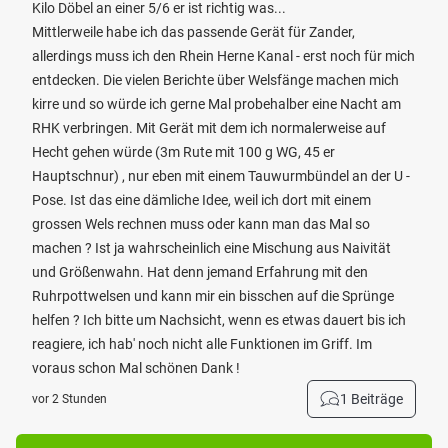
Kilo Döbel an einer 5/6 er ist richtig was...
Mittlerweile habe ich das passende Gerät für Zander,
allerdings muss ich den Rhein Herne Kanal - erst noch für mich
entdecken. Die vielen Berichte über Welsfänge machen mich
kirre und so würde ich gerne Mal probehalber eine Nacht am
RHK verbringen. Mit Gerät mit dem ich normalerweise auf
Hecht gehen würde (3m Rute mit 100 g WG, 45 er
Hauptschnur) , nur eben mit einem Tauwurmbündel an der U -
Pose. Ist das eine dämliche Idee, weil ich dort mit einem
grossen Wels rechnen muss oder kann man das Mal so
machen ? Ist ja wahrscheinlich eine Mischung aus Naivität
und Größenwahn. Hat denn jemand Erfahrung mit den
Ruhrpottwelsen und kann mir ein bisschen auf die Sprünge
helfen ? Ich bitte um Nachsicht, wenn es etwas dauert bis ich
reagiere, ich hab' noch nicht alle Funktionen im Griff. Im
voraus schon Mal schönen Dank !
1 Beiträge
vor 2 Stunden