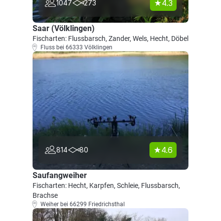
4.3
1047
273
Saar (Völklingen)
Fischarten: Flussbarsch, Zander, Wels, Hecht, Döbel
Fluss bei 66333 Völklingen
4.6
814
80
Saufangweiher
Fischarten: Hecht, Karpfen, Schleie, Flussbarsch,
Brachse
Weiher bei 66299 Friedrichsthal