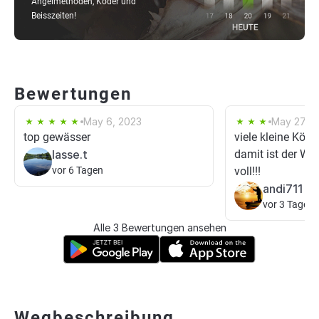
Angelmethoden, Köder und
Beisszeiten!
Bewertungen
May 6, 2023
May 27, 2
top gewässer
viele kleine Köde
lasse.t
damit ist der Wei
vor 6 Tagen
voll!!!
andi711
vor 3 Tagen
Alle 3 Bewertungen ansehen
Wegbeschreibung