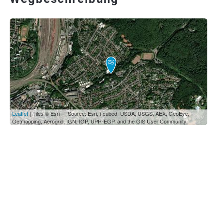
Leaflet
| Tiles © Esri — Source: Esri, i-cubed, USDA, USGS, AEX, GeoEye,
Getmapping, Aerogrid, IGN, IGP, UPR-EGP, and the GIS User Community