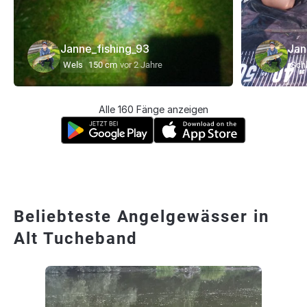
Janne_fishing_93
Jan
Wels
150 cm
vor 2 Jahre
Schl
Alle 160 Fänge anzeigen
Beliebteste Angelgewässer in
Alt Tucheband