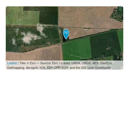
Leaflet
| Tiles © Esri — Source: Esri, i-cubed, USDA, USGS, AEX, GeoEye,
Getmapping, Aerogrid, IGN, IGP, UPR-EGP, and the GIS User Community