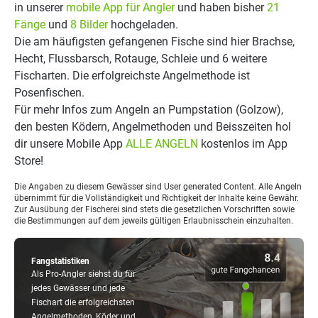
in unserer
mobile App für Angler
und haben bisher
21
Fänge
und
8 Bilder
hochgeladen.
Die am häufigsten gefangenen Fische sind hier Brachse,
Hecht, Flussbarsch, Rotauge, Schleie und 6 weitere
Fischarten. Die erfolgreichste Angelmethode ist
Posenfischen.
Für mehr Infos zum Angeln an Pumpstation (Golzow),
den besten Ködern, Angelmethoden und Beisszeiten hol
dir unsere Mobile App
ALLE ANGELN
kostenlos im App
Store!
Die Angaben zu diesem Gewässer sind User generated Content. Alle Angeln
übernimmt für die Vollständigkeit und Richtigkeit der Inhalte keine Gewähr.
Zur Ausübung der Fischerei sind stets die gesetzlichen Vorschriften sowie
die Bestimmungen auf dem jeweils gültigen Erlaubnisschein einzuhalten.
Fangstatistiken
Als Pro-Angler siehst du für
jedes Gewässer und jede
Fischart die erfolgreichsten
Angelmethoden, Köder und