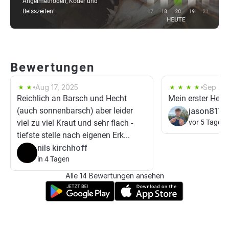
Angelmethoden, Köder und
Beisszeiten!
Bewertungen
Aug 17, 2025
Sep 27,
Reichlich an Barsch und Hecht
Mein erster Hech
(auch sonnenbarsch) aber leider
jason8172
viel zu viel Kraut und sehr flach -
vor 5 Tagen
tiefste stelle nach eigenen Erk...
nils kirchhoff
in 4 Tagen
Alle 14 Bewertungen ansehen