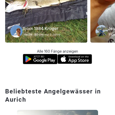
Björn 1984 Kröger
Jes
Hecht
80 cm
vor 3 Jahre
Flu
Alle 160 Fänge anzeigen
Beliebteste Angelgewässer in
Aurich