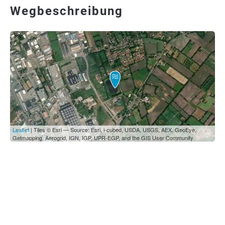
Wegbeschreibung
Leaflet
| Tiles © Esri — Source: Esri, i-cubed, USDA, USGS, AEX, GeoEye,
Getmapping, Aerogrid, IGN, IGP, UPR-EGP, and the GIS User Community