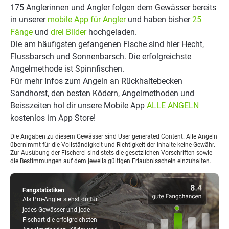
175 Anglerinnen und Angler folgen dem Gewässer bereits
in unserer
mobile App für Angler
und haben bisher
25
Fänge
und
drei Bilder
hochgeladen.
Die am häufigsten gefangenen Fische sind hier Hecht,
Flussbarsch und Sonnenbarsch. Die erfolgreichste
Angelmethode ist Spinnfischen.
Für mehr Infos zum Angeln an Rückhaltebecken
Sandhorst, den besten Ködern, Angelmethoden und
Beisszeiten hol dir unsere Mobile App
ALLE ANGELN
kostenlos im App Store!
Die Angaben zu diesem Gewässer sind User generated Content. Alle Angeln
übernimmt für die Vollständigkeit und Richtigkeit der Inhalte keine Gewähr.
Zur Ausübung der Fischerei sind stets die gesetzlichen Vorschriften sowie
die Bestimmungen auf dem jeweils gültigen Erlaubnisschein einzuhalten.
Fangstatistiken
Als Pro-Angler siehst du für
jedes Gewässer und jede
Fischart die erfolgreichsten