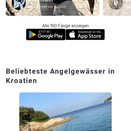
Aal
100 cm
vor 3 Jahre
Schr
Alle 160 Fänge anzeigen
Beliebteste Angelgewässer in
Kroatien