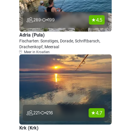
4.5
289
199
Adria (Pula)
Fischarten: Sonstiges, Dorade, Schriftbarsch,
Drachenkopf, Meeraal
Meer in Kroatien
4.7
221
216
Krk (Krk)