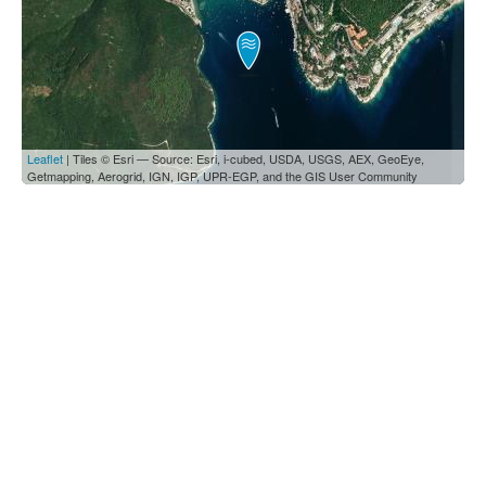
Leaflet
| Tiles © Esri — Source: Esri, i-cubed, USDA, USGS, AEX, GeoEye,
Getmapping, Aerogrid, IGN, IGP, UPR-EGP, and the GIS User Community