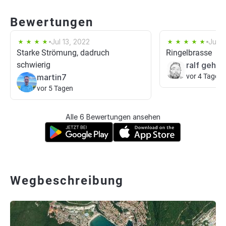
Bewertungen
Jul 13, 2022
Jul 1
Starke Strömung, dadruch
Ringelbrasse
schwierig
ralf gehrk
martin7
vor 4 Tagen
vor 5 Tagen
Alle 6 Bewertungen ansehen
Wegbeschreibung