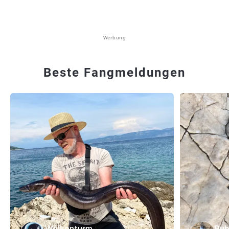
Werbung
Beste Fangmeldungen
Wolkenturm
Rub