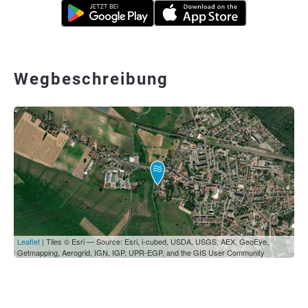
Wegbeschreibung
Leaflet
| Tiles © Esri — Source: Esri, i-cubed, USDA, USGS, AEX, GeoEye,
Getmapping, Aerogrid, IGN, IGP, UPR-EGP, and the GIS User Community