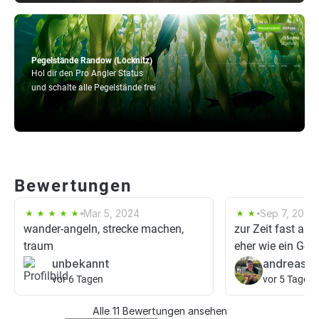
Pegelstände Randow (Löcknitz)
Hol dir den Pro Angler Status
und schalte alle Pegelstände frei
Bewertungen
Mar 5, 2024
Sep 7, 2022
wander-angeln, strecke machen,
zur Zeit fast aus
traum
eher wie ein Ge
unbekannt
andreas b
vor 6 Tagen
vor 5 Tagen
Alle 11 Bewertungen ansehen