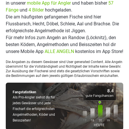
in unserer
mobile App für Angler
und haben bisher
57
Fänge
und
4 Bilder
hochgeladen.
Die am häufigsten gefangenen Fische sind hier
Flussbarsch, Hecht, Döbel, Schleie, Aal und Brachse. Die
erfolgreichste Angelmethode ist Jiggen.
Für mehr Infos zum Angeln an Randow (Löcknitz), den
besten Ködern, Angelmethoden und Beisszeiten hol dir
unsere Mobile App
ALLE ANGELN
kostenlos im App Store!
Die Angaben zu diesem Gewässer sind User generated Content. Alle Angeln
übernimmt für die Vollständigkeit und Richtigkeit der Inhalte keine Gewähr.
Zur Ausübung der Fischerei sind stets die gesetzlichen Vorschriften sowie
die Bestimmungen auf dem jeweils gültigen Erlaubnisschein einzuhalten.
Fangstatistiken
Als Pro-Angler siehst du für
jedes Gewässer und jede
Fischart die erfolgreichsten
Angelmethoden, Köder und
Beisszeiten!