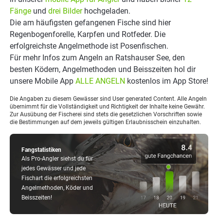
Fänge
und
drei Bilder
hochgeladen.
Die am häufigsten gefangenen Fische sind hier
Regenbogenforelle, Karpfen und Rotfeder. Die
erfolgreichste Angelmethode ist Posenfischen.
Für mehr Infos zum Angeln an Ratshauser See, den
besten Ködern, Angelmethoden und Beisszeiten hol dir
unsere Mobile App
ALLE ANGELN
kostenlos im App Store!
Die Angaben zu diesem Gewässer sind User generated Content. Alle Angeln
übernimmt für die Vollständigkeit und Richtigkeit der Inhalte keine Gewähr.
Zur Ausübung der Fischerei sind stets die gesetzlichen Vorschriften sowie
die Bestimmungen auf dem jeweils gültigen Erlaubnisschein einzuhalten.
Fangstatistiken
Als Pro-Angler siehst du für
jedes Gewässer und jede
Fischart die erfolgreichsten
Angelmethoden, Köder und
Beisszeiten!