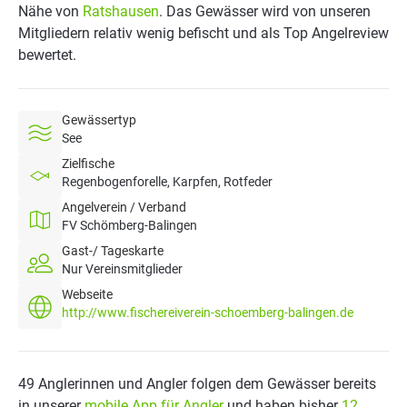
Nähe von
Ratshausen
. Das Gewässer wird von unseren
Mitgliedern relativ wenig befischt und als Top Angelreview
bewertet.
Gewässertyp
See
Zielfische
Regenbogenforelle, Karpfen, Rotfeder
Angelverein / Verband
FV Schömberg-Balingen
Gast-/ Tageskarte
Nur Vereinsmitglieder
Webseite
http://www.fischereiverein-schoemberg-balingen.de
49 Anglerinnen und Angler folgen dem Gewässer bereits
in unserer
mobile App für Angler
und haben bisher
12