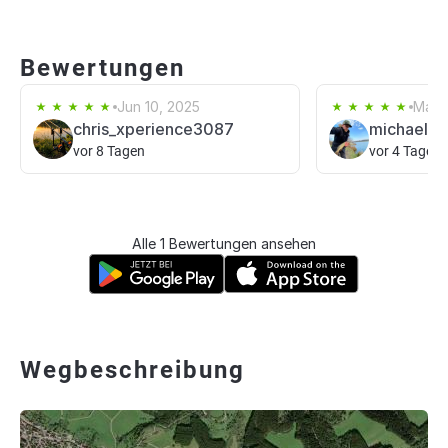
Bewertungen
Jun 10, 2025
Mar 2
chris_xperience3087
michael k
vor 8 Tagen
vor 4 Tagen
Alle 1 Bewertungen ansehen
Wegbeschreibung