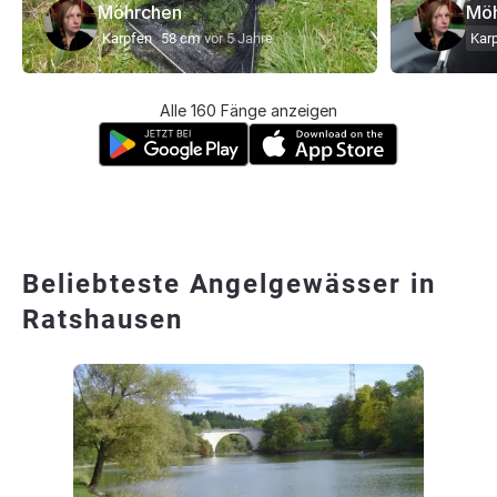
Möhrchen
Mö
Karpfen
58 cm
vor 5 Jahre
Kar
Alle 160 Fänge anzeigen
Beliebteste Angelgewässer in
Ratshausen