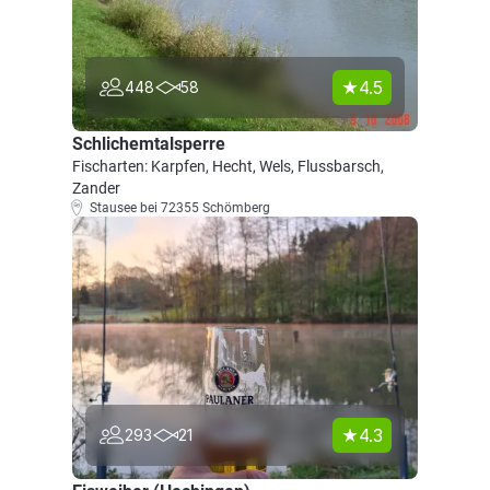
4.5
448
58
Schlichemtalsperre
Fischarten: Karpfen, Hecht, Wels, Flussbarsch,
Zander
Stausee bei 72355 Schömberg
4.3
293
21