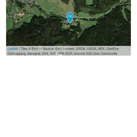
Leaflet
| Tiles © Esri — Source: Esri, i-cubed, USDA, USGS, AEX, GeoEye,
Getmapping, Aerogrid, IGN, IGP, UPR-EGP, and the GIS User Community