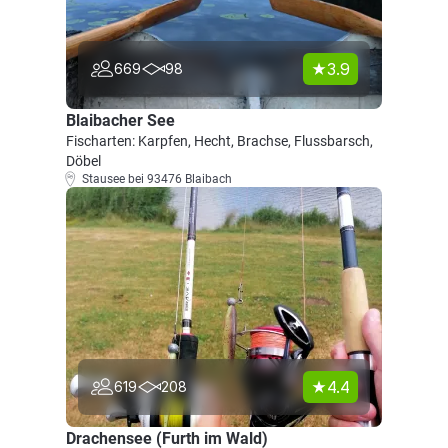
3.9
669
98
Blaibacher See
Fischarten: Karpfen, Hecht, Brachse, Flussbarsch,
Döbel
Stausee bei 93476 Blaibach
4.4
619
208
Drachensee (Furth im Wald)