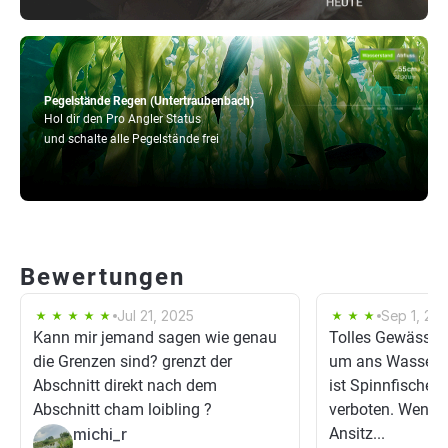
Pegelstände Regen (Untertraubenbach)
Hol dir den Pro Angler Status
und schalte alle Pegelstände frei
Bewertungen
Jul 21, 2025
Sep 1, 20
Kann mir jemand sagen wie genau
Tolles Gewässer
die Grenzen sind? grenzt der
um ans Wasser 
Abschnitt direkt nach dem
ist Spinnfischen
Abschnitt cham loibling ?
verboten. Wenn 
michi_r
Ansitz...