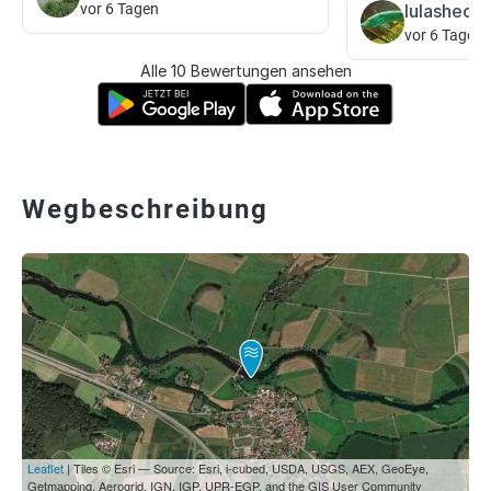
vor 6 Tagen
lulashecht
vor 6 Tagen
Alle 10 Bewertungen ansehen
Wegbeschreibung
Leaflet
| Tiles © Esri — Source: Esri, i-cubed, USDA, USGS, AEX, GeoEye,
Getmapping, Aerogrid, IGN, IGP, UPR-EGP, and the GIS User Community