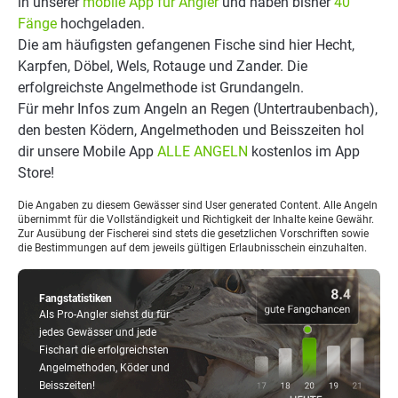
in unserer
mobile App für Angler
und haben bisher
40
Fänge
hochgeladen.
Die am häufigsten gefangenen Fische sind hier Hecht,
Karpfen, Döbel, Wels, Rotauge und Zander. Die
erfolgreichste Angelmethode ist Grundangeln.
Für mehr Infos zum Angeln an Regen (Untertraubenbach),
den besten Ködern, Angelmethoden und Beisszeiten hol
dir unsere Mobile App
ALLE ANGELN
kostenlos im App
Store!
Die Angaben zu diesem Gewässer sind User generated Content. Alle Angeln
übernimmt für die Vollständigkeit und Richtigkeit der Inhalte keine Gewähr.
Zur Ausübung der Fischerei sind stets die gesetzlichen Vorschriften sowie
die Bestimmungen auf dem jeweils gültigen Erlaubnisschein einzuhalten.
Fangstatistiken
Als Pro-Angler siehst du für
jedes Gewässer und jede
Fischart die erfolgreichsten
Angelmethoden, Köder und
Beisszeiten!