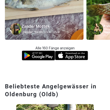
Zander Mottek
Aal
Zander
55 cm
vor 4 Jahre
Son
Alle 160 Fänge anzeigen
Beliebteste Angelgewässer in
Oldenburg (Oldb)