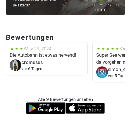
Beisszeiten!
Bewertungen
May 28, 2024
Oct 7
Die Autobahn ist etwas nervend!
Super See wen 
cromusus
da vorgehen muss
vor 6 Tagen
simon_ol
vor 5 Tagen
Alle 9 Bewertungen ansehen