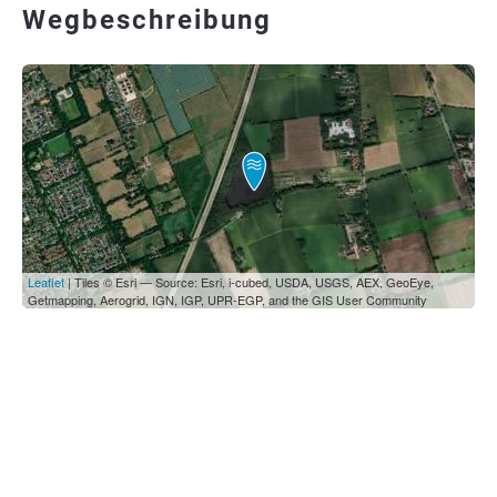
Wegbeschreibung
Leaflet
| Tiles © Esri — Source: Esri, i-cubed, USDA, USGS, AEX, GeoEye,
Getmapping, Aerogrid, IGN, IGP, UPR-EGP, and the GIS User Community