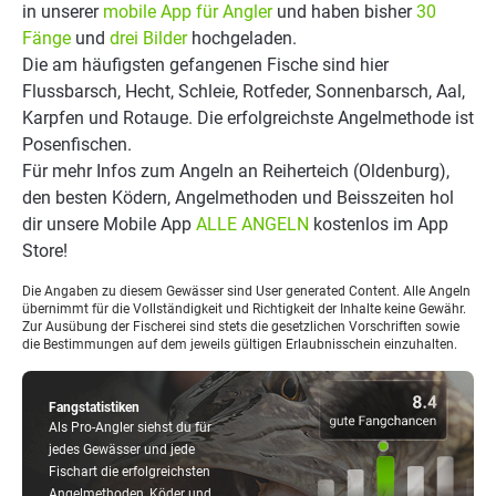
in unserer
mobile App für Angler
und haben bisher
30
Fänge
und
drei Bilder
hochgeladen.
Die am häufigsten gefangenen Fische sind hier
Flussbarsch, Hecht, Schleie, Rotfeder, Sonnenbarsch, Aal,
Karpfen und Rotauge. Die erfolgreichste Angelmethode ist
Posenfischen.
Für mehr Infos zum Angeln an Reiherteich (Oldenburg),
den besten Ködern, Angelmethoden und Beisszeiten hol
dir unsere Mobile App
ALLE ANGELN
kostenlos im App
Store!
Die Angaben zu diesem Gewässer sind User generated Content. Alle Angeln
übernimmt für die Vollständigkeit und Richtigkeit der Inhalte keine Gewähr.
Zur Ausübung der Fischerei sind stets die gesetzlichen Vorschriften sowie
die Bestimmungen auf dem jeweils gültigen Erlaubnisschein einzuhalten.
Fangstatistiken
Als Pro-Angler siehst du für
jedes Gewässer und jede
Fischart die erfolgreichsten
Angelmethoden, Köder und