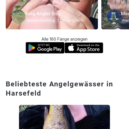
King Angler Boy
Me
Blaubandbärbling
3 cm
vor 6 Jahre
Ala
Alle 160 Fänge anzeigen
Beliebteste Angelgewässer in
Harsefeld