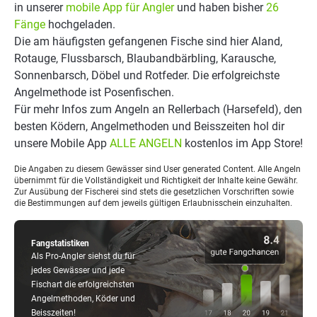
in unserer
mobile App für Angler
und haben bisher
26
Fänge
hochgeladen.
Die am häufigsten gefangenen Fische sind hier Aland,
Rotauge, Flussbarsch, Blaubandbärbling, Karausche,
Sonnenbarsch, Döbel und Rotfeder. Die erfolgreichste
Angelmethode ist Posenfischen.
Für mehr Infos zum Angeln an Rellerbach (Harsefeld), den
besten Ködern, Angelmethoden und Beisszeiten hol dir
unsere Mobile App
ALLE ANGELN
kostenlos im App Store!
Die Angaben zu diesem Gewässer sind User generated Content. Alle Angeln
übernimmt für die Vollständigkeit und Richtigkeit der Inhalte keine Gewähr.
Zur Ausübung der Fischerei sind stets die gesetzlichen Vorschriften sowie
die Bestimmungen auf dem jeweils gültigen Erlaubnisschein einzuhalten.
Fangstatistiken
Als Pro-Angler siehst du für
jedes Gewässer und jede
Fischart die erfolgreichsten
Angelmethoden, Köder und
Beisszeiten!