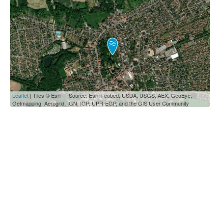
Leaflet
| Tiles © Esri — Source: Esri, i-cubed, USDA, USGS, AEX, GeoEye,
Getmapping, Aerogrid, IGN, IGP, UPR-EGP, and the GIS User Community