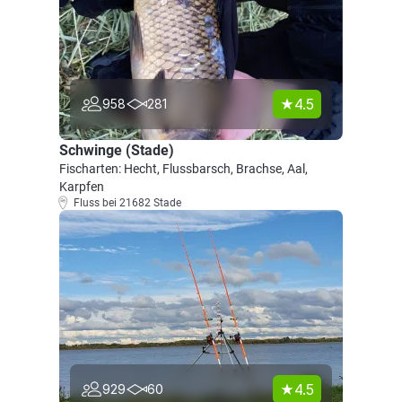
4.5
958
281
Schwinge (Stade)
Fischarten: Hecht, Flussbarsch, Brachse, Aal,
Karpfen
Fluss bei 21682 Stade
4.5
929
60