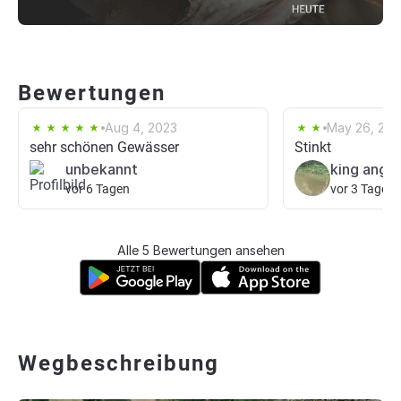
Bewertungen
Aug 4, 2023
May 26, 20
sehr schönen Gewässer
Stinkt
unbekannt
king angle
vor 6 Tagen
vor 3 Tagen
Alle 5 Bewertungen ansehen
Wegbeschreibung