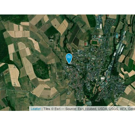
Leaflet
| Tiles © Esri — Source: Esri, i-cubed, USDA, USGS, AEX, Ge