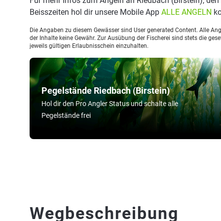
Für mehr Infos zum Angeln an Riedbach (Birstein), de
Beisszeiten hol dir unsere Mobile App
ALLE ANGELN
ko
Die Angaben zu diesem Gewässer sind User generated Content. Alle Ange
der Inhalte keine Gewähr. Zur Ausübung der Fischerei sind stets die ge
jeweils gültigen Erlaubnisschein einzuhalten.
Pegelstände Riedbach (Birstein)
Hol dir den Pro Angler Status und schalte alle
Pegelstände frei
Wegbeschreibung