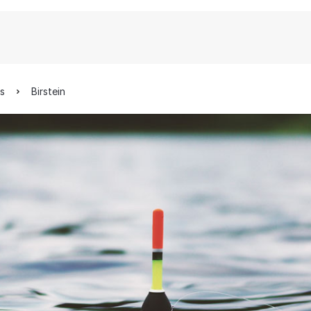
is
Birstein