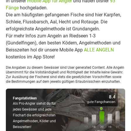
in unserer
mobile App für Angler
und haben bisher
93
Fänge
hochgeladen.
Die am häufigsten gefangenen Fische sind hier Karpfen,
Schleie, Flussbarsch, Aal, Hecht und Rotauge. Die
erfolgreichste Angelmethode ist Grundangeln.
Für mehr Infos zum Angeln an Riedseen 1-3
(Gundelfingen), den besten Ködern, Angelmethoden und
Beisszeiten hol dir unsere Mobile App
ALLE ANGELN
kostenlos im App Store!
Die Angaben zu diesem Gewässer sind User generated Content. Alle Angeln
übernimmt für die Vollständigkeit und Richtigkeit der Inhalte keine Gewähr.
Zur Ausübung der Fischerei sind stets die gesetzlichen Vorschriften sowie
die Bestimmungen auf dem jeweils gültigen Erlaubnisschein einzuhalten.
Fangstatistiken
Als Pro-Angler siehst du für
jedes Gewässer und jede
Fischart die erfolgreichsten
Angelmethoden, Köder und
Beisszeiten!