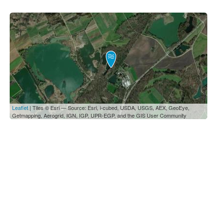
Leaflet
| Tiles © Esri — Source: Esri, i-cubed, USDA, USGS, AEX, GeoEye,
Getmapping, Aerogrid, IGN, IGP, UPR-EGP, and the GIS User Community