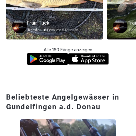
Frair Tuck
Fra
Karpfen
61 cm
vor 5 Monate
Hec
Alle 160 Fänge anzeigen
Beliebteste Angelgewässer in
Gundelfingen a.d. Donau