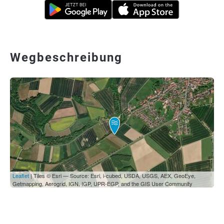
Wegbeschreibung
Leaflet
| Tiles © Esri — Source: Esri, i-cubed, USDA, USGS, AEX, GeoEye,
Getmapping, Aerogrid, IGN, IGP, UPR-EGP, and the GIS User Community