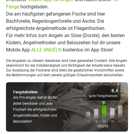
Fänge
hochgeladen.
Die am häufigsten gefangenen Fische sind hier
Bachforelle, Regenbogenforelle und Äsche. Die
erfolgreichste Angelmethode ist Fliegenfischen.
Für mehr Infos zum Angeln an Söse (Dorste), den besten
Ködern, Angelmethoden und Beisszeiten hol dir unsere
Mobile App
ALLE ANGELN
kostenlos im App Store!
Die Angaben zu diesem Gewässer sind User generated Content. Alle Angeln
übernimmt für die Vollständigkeit und Richtigkeit der Inhalte keine Gewähr.
Zur Ausübung der Fischerei sind stets die gesetzlichen Vorschriften sowie
die Bestimmungen auf dem jeweils gültigen Erlaubnisschein einzuhalten.
Fangstatistiken
Als Pro-Angler siehst du für
jedes Gewässer und jede
Fischart die erfolgreichsten
Angelmethoden, Köder und
Beisszeiten!