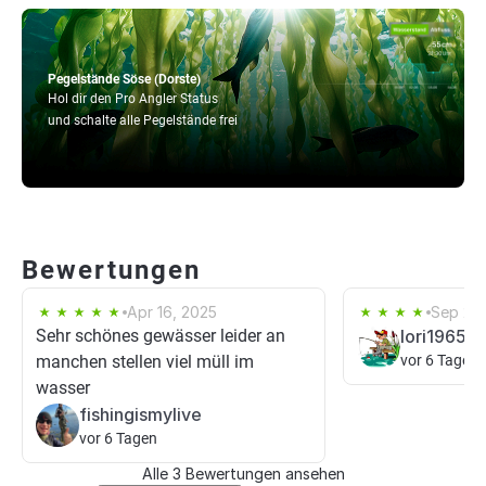
Pegelstände Söse (Dorste)
Hol dir den Pro Angler Status
und schalte alle Pegelstände frei
Bewertungen
Apr 16, 2025
Sep 24
Sehr schönes gewässer leider an
lori1965
manchen stellen viel müll im
vor 6 Tagen
wasser
fishingismylive
vor 6 Tagen
Alle 3 Bewertungen ansehen