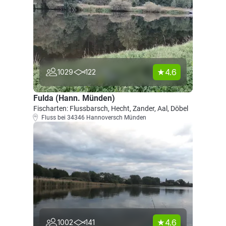
4.6
1029
122
Fulda (Hann. Münden)
Fischarten: Flussbarsch, Hecht, Zander, Aal, Döbel
Fluss bei 34346 Hannoversch Münden
4.6
1002
141