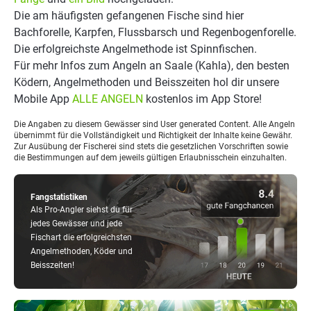
Die am häufigsten gefangenen Fische sind hier
Bachforelle, Karpfen, Flussbarsch und Regenbogenforelle.
Die erfolgreichste Angelmethode ist Spinnfischen.
Für mehr Infos zum Angeln an Saale (Kahla), den besten
Ködern, Angelmethoden und Beisszeiten hol dir unsere
Mobile App
ALLE ANGELN
kostenlos im App Store!
Die Angaben zu diesem Gewässer sind User generated Content. Alle Angeln
übernimmt für die Vollständigkeit und Richtigkeit der Inhalte keine Gewähr.
Zur Ausübung der Fischerei sind stets die gesetzlichen Vorschriften sowie
die Bestimmungen auf dem jeweils gültigen Erlaubnisschein einzuhalten.
Fangstatistiken
Als Pro-Angler siehst du für
jedes Gewässer und jede
Fischart die erfolgreichsten
Angelmethoden, Köder und
Beisszeiten!