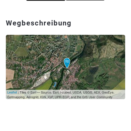
Wegbeschreibung
Leaflet
| Tiles © Esri — Source: Esri, i-cubed, USDA, USGS, AEX, GeoEye,
Getmapping, Aerogrid, IGN, IGP, UPR-EGP, and the GIS User Community