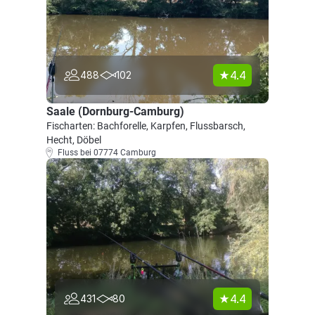
4.4
488
102
Saale (Dornburg-Camburg)
Fischarten: Bachforelle, Karpfen, Flussbarsch,
Hecht, Döbel
Fluss bei 07774 Camburg
4.4
431
80