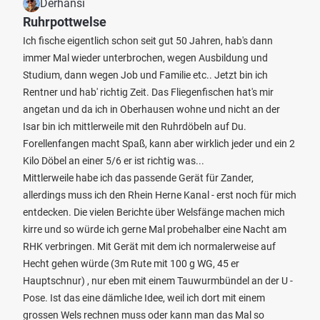
Derhansi
Ruhrpottwelse
Ich fische eigentlich schon seit gut 50 Jahren, hab's dann
immer Mal wieder unterbrochen, wegen Ausbildung und
Studium, dann wegen Job und Familie etc.. Jetzt bin ich
Rentner und hab' richtig Zeit. Das Fliegenfischen hat's mir
angetan und da ich in Oberhausen wohne und nicht an der
Isar bin ich mittlerweile mit den Ruhrdöbeln auf Du.
Forellenfangen macht Spaß, kann aber wirklich jeder und ein 2
Kilo Döbel an einer 5/6 er ist richtig was...
Mittlerweile habe ich das passende Gerät für Zander,
allerdings muss ich den Rhein Herne Kanal - erst noch für mich
entdecken. Die vielen Berichte über Welsfänge machen mich
kirre und so würde ich gerne Mal probehalber eine Nacht am
RHK verbringen. Mit Gerät mit dem ich normalerweise auf
Hecht gehen würde (3m Rute mit 100 g WG, 45 er
Hauptschnur) , nur eben mit einem Tauwurmbündel an der U -
Pose. Ist das eine dämliche Idee, weil ich dort mit einem
grossen Wels rechnen muss oder kann man das Mal so