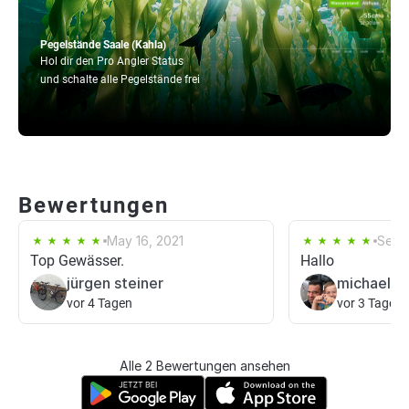
Pegelstände Saale (Kahla)
Hol dir den Pro Angler Status
und schalte alle Pegelstände frei
Bewertungen
May 16, 2021
Sep 1
Top Gewässer.
Hallo
jürgen steiner
michael b
vor 4 Tagen
vor 3 Tagen
Alle 2 Bewertungen ansehen