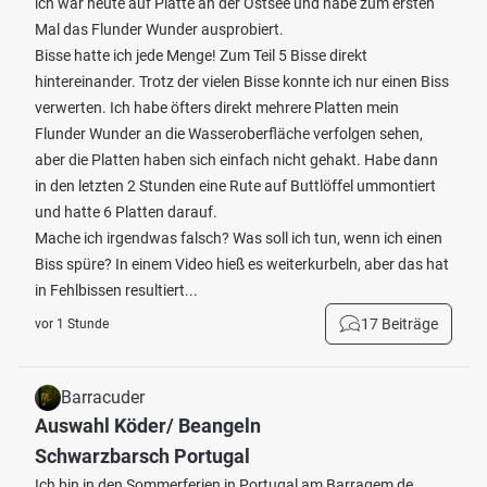
ich war heute auf Platte an der Ostsee und habe zum ersten
Mal das Flunder Wunder ausprobiert.
Bisse hatte ich jede Menge! Zum Teil 5 Bisse direkt
hintereinander. Trotz der vielen Bisse konnte ich nur einen Biss
verwerten. Ich habe öfters direkt mehrere Platten mein
Flunder Wunder an die Wasseroberfläche verfolgen sehen,
aber die Platten haben sich einfach nicht gehakt. Habe dann
in den letzten 2 Stunden eine Rute auf Buttlöffel ummontiert
und hatte 6 Platten darauf.
Mache ich irgendwas falsch? Was soll ich tun, wenn ich einen
Biss spüre? In einem Video hieß es weiterkurbeln, aber das hat
in Fehlbissen resultiert...
17 Beiträge
vor 1 Stunde
Barracuder
Auswahl Köder/ Beangeln
Schwarzbarsch Portugal
Ich bin in den Sommerferien in Portugal am Barragem de