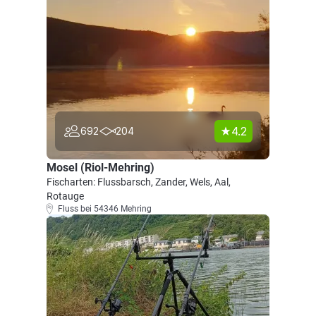
4.2
692
204
Mosel (Riol-Mehring)
Fischarten: Flussbarsch, Zander, Wels, Aal,
Rotauge
Fluss bei 54346 Mehring