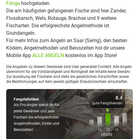
Fänge
hochgeladen.
Die am häufigsten gefangenen Fische sind hier Zander,
Flussbarsch, Wels, Rotauge, Brachse und 9 weitere
Fischarten. Die erfolgreichste Angelmethode ist
Grundangeln.
Für mehr Infos zum Angeln an Saar (Serrig), den besten
Ködern, Angelmethoden und Beisszeiten hol dir unsere
Mobile App
ALLE ANGELN
kostenlos im App Store!
Die Angaben zu diesem Gewässer sind User generated Content. Alle Angeln
übernimmt für die Vollständigkeit und Richtigkeit der Inhalte keine Gewähr.
Zur Ausübung der Fischerei sind stets die gesetzlichen Vorschriften sowie
die Bestimmungen auf dem jeweils gültigen Erlaubnisschein einzuhalten.
Fangstatistiken
Als Pro-Angler siehst du für
jedes Gewässer und jede
Fischart die erfolgreichsten
Angelmethoden, Köder und
Beisszeiten!