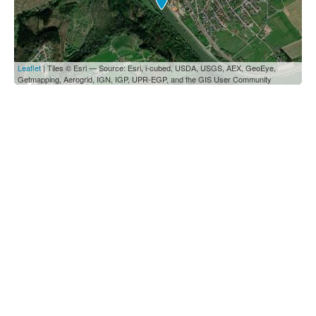
Leaflet
| Tiles © Esri — Source: Esri, i-cubed, USDA, USGS, AEX, GeoEye,
Getmapping, Aerogrid, IGN, IGP, UPR-EGP, and the GIS User Community