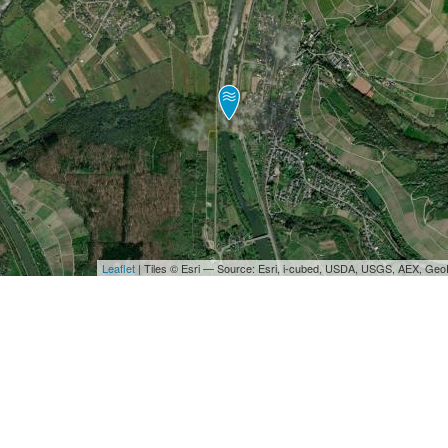
Leaflet
| Tiles © Esri — Source: Esri, i-cubed, USDA, USGS, AEX, Ge