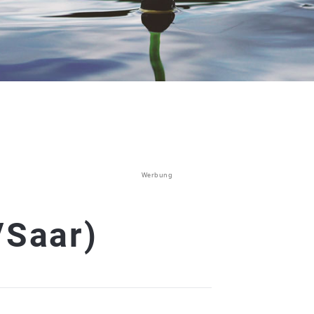
Werbung
/Saar)