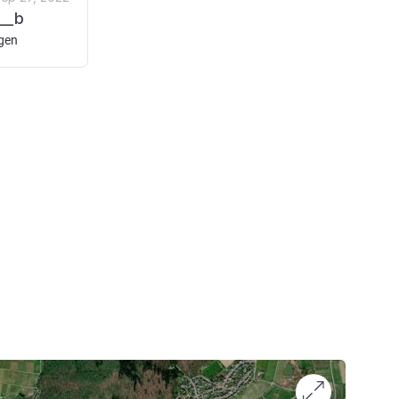
__b
agen