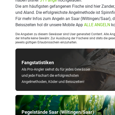
haben bisher
31 Fänge
hochgeladen.
Die am häufigsten gefangenen Fische sind hier Zander,
und Aland. Die erfolgreichste Angelmethode ist Spinnfi
Für mehr Infos zum Angeln an Saar (Wiltingen/Saar),
Beisszeiten hol dir unsere Mobile App
ALLE ANGELN
ko
Die Angaben zu diesem Gewässer sind User generated Content. Alle Ange
der Inhalte keine Gewähr. Zur Ausübung der Fischerei sind stets die ge
jeweils gültigen Erlaubnisschein einzuhalten.
Fangstatistiken
Als Pro-Angler siehst du für jedes Gewässer
und jede Fischart die erfolgreichsten
Angelmethoden, Köder und Beisszeiten!
Pegelstände Saar (Wiltingen/Saar)