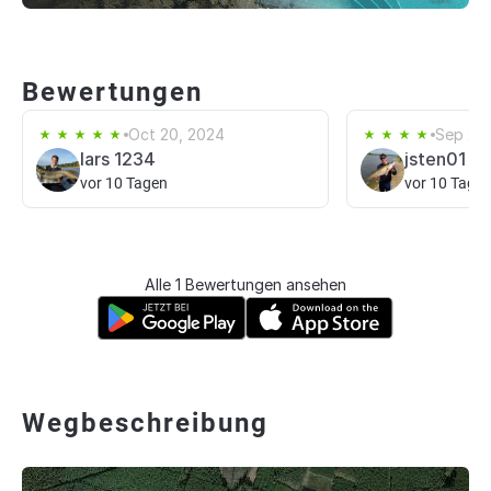
Bewertungen
Oct 20, 2024
Sep 22
lars 1234
jsten01
vor 10 Tagen
vor 10 Tage
Alle 1 Bewertungen ansehen
Wegbeschreibung