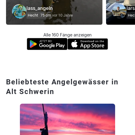
lass_angeln
lar
Hecht
75 cm
vor 10 Jahre
Hec
Alle 160 Fänge anzeigen
Beliebteste Angelgewässer in
Alt Schwerin