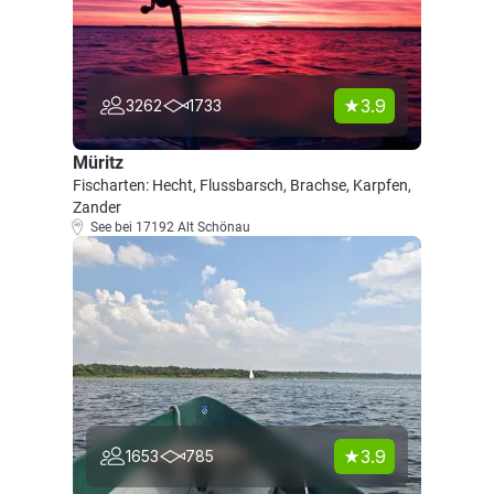
3.9
3262
1733
Müritz
Fischarten: Hecht, Flussbarsch, Brachse, Karpfen,
Zander
See bei 17192 Alt Schönau
3.9
1653
785