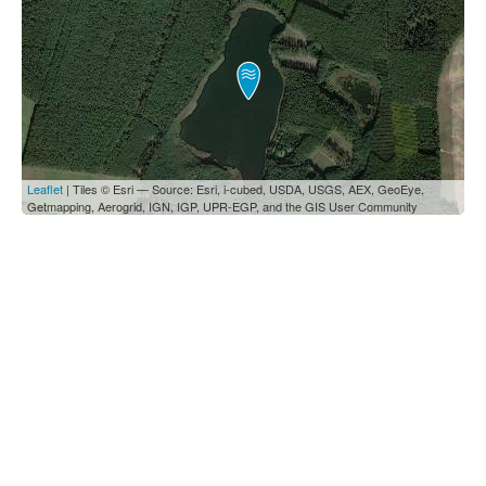
Leaflet
| Tiles © Esri — Source: Esri, i-cubed, USDA, USGS, AEX, GeoEye,
Getmapping, Aerogrid, IGN, IGP, UPR-EGP, and the GIS User Community