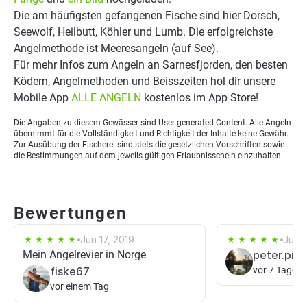
Die am häufigsten gefangenen Fische sind hier Dorsch,
Seewolf, Heilbutt, Köhler und Lumb. Die erfolgreichste
Angelmethode ist Meeresangeln (auf See).
Für mehr Infos zum Angeln an Sarnesfjorden, den besten
Ködern, Angelmethoden und Beisszeiten hol dir unsere
Mobile App
ALLE ANGELN
kostenlos im App Store!
Die Angaben zu diesem Gewässer sind User generated Content. Alle Angeln
übernimmt für die Vollständigkeit und Richtigkeit der Inhalte keine Gewähr.
Zur Ausübung der Fischerei sind stets die gesetzlichen Vorschriften sowie
die Bestimmungen auf dem jeweils gültigen Erlaubnisschein einzuhalten.
Bewertungen
Jun 17, 2019
Jun 7
Mein Angelrevier in Norge
peter.pik
fiske67
vor 7 Tagen
vor einem Tag