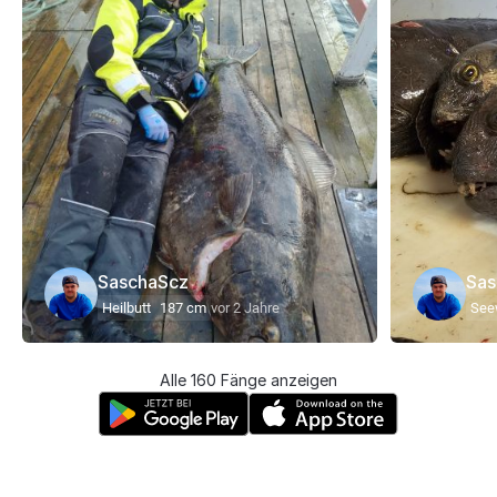
SaschaScz
Sas
Heilbutt
187 cm
vor 2 Jahre
See
Alle 160 Fänge anzeigen