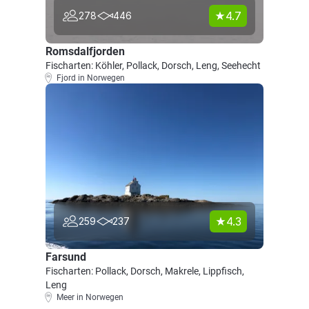
4.7
278
446
Romsdalfjorden
Fischarten: Köhler, Pollack, Dorsch, Leng, Seehecht
Fjord in Norwegen
4.3
259
237
Farsund
Fischarten: Pollack, Dorsch, Makrele, Lippfisch,
Leng
Meer in Norwegen