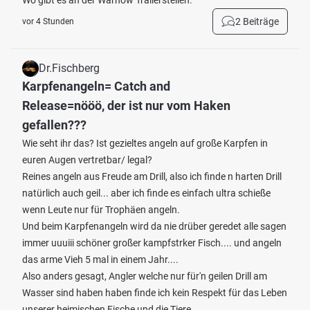
Wo gibt es an der Warnow Trailerstellen.
2 Beiträge
vor 4 Stunden
Dr.Fischberg
Karpfenangeln= Catch and
Release=nööö, der ist nur vom Haken
gefallen???
Wie seht ihr das? Ist gezieltes angeln auf große Karpfen in
euren Augen vertretbar/ legal?
Reines angeln aus Freude am Drill, also ich finde n harten Drill
natürlich auch geil... aber ich finde es einfach ultra schieße
wenn Leute nur für Trophäen angeln.
Und beim Karpfenangeln wird da nie drüber geredet alle sagen
immer uuuiii schöner großer kampfstrker Fisch.... und angeln
das arme Vieh 5 mal in einem Jahr....
Also anders gesagt, Angler welche nur für'n geilen Drill am
Wasser sind haben haben finde ich kein Respekt für das Leben
unserer heimischen Fische und die Tiere.