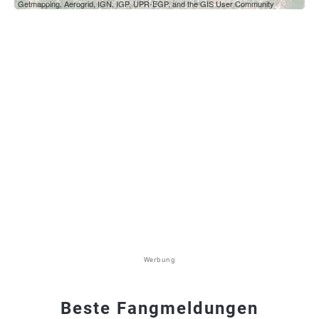
Getmapping, Aerogrid, IGN, IGP, UPR-EGP, and the GIS User Community
Werbung
Beste Fangmeldungen