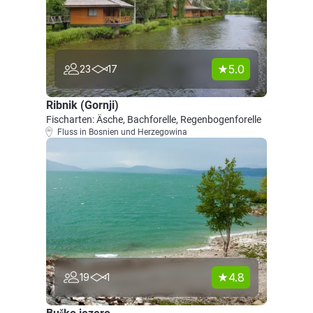
5.0
23
17
Ribnik (Gornji)
Fischarten: Äsche, Bachforelle, Regenbogenforelle
Fluss in Bosnien und Herzegowina
4.8
19
1