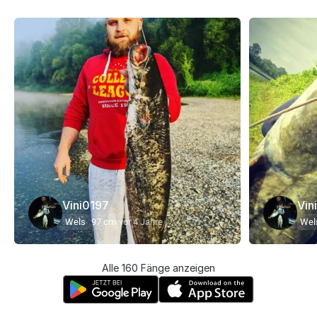
Vini0197
Vin
Wels
97 cm
vor 4 Jahre
Wel
Alle 160 Fänge anzeigen