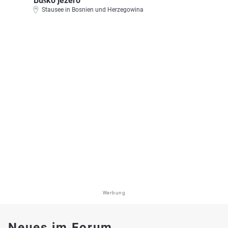
Buško jezero
Stausee in Bosnien und Herzegowina
Werbung
Neues im Forum