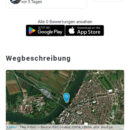
vor 5 Tagen
Alle 0 Bewertungen ansehen
Wegbeschreibung
Leaflet
| Tiles © Esri — Source: Esri, i-cubed, USDA, USGS, AEX, GeoEye,