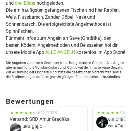
und
drei Bilder
hochgeladen.
Die am häufigsten gefangenen Fische sind hier Rapfen,
Wels, Flussbarsch, Zander, Döbel, Nase und
Sonnenbarsch. Die erfolgreichste Angelmethode ist
Spinnfischen.
Für mehr Infos zum Angeln an Save (Gradiška), den
besten Ködern, Angelmethoden und Beisszeiten hol dir
unsere Mobile App
ALLE ANGELN
kostenlos im App Store!
Die Angaben zu diesem Gewässer sind User generated Content. Alle Angeln
übernimmt für die Vollständigkeit und Richtigkeit der Inhalte keine Gewähr.
Zur Ausübung der Fischerei sind stets die gesetzlichen Vorschriften sowie
die Bestimmungen auf dem jeweils gültigen Erlaubnisschein einzuhalten.
Bewertungen
Jul 12, 2026
Nov 2
Verband: SRD Amur Gradiška
vini0197
luka gajic
vor 4 Tagen