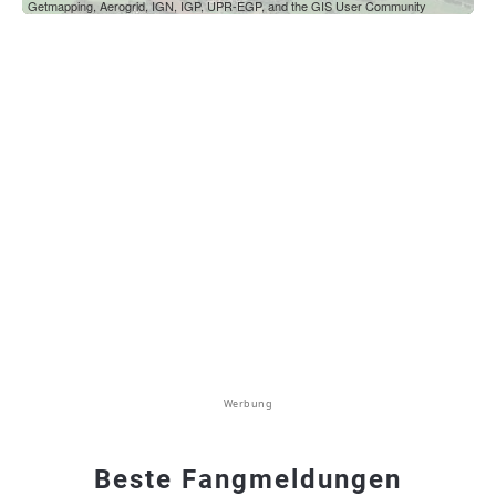
Getmapping, Aerogrid, IGN, IGP, UPR-EGP, and the GIS User Community
Werbung
Beste Fangmeldungen