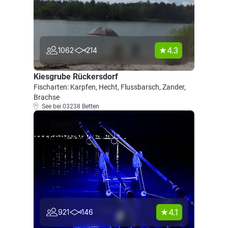
4.3
1062
214
Kiesgrube Rückersdorf
Fischarten: Karpfen, Hecht, Flussbarsch, Zander,
Brachse
See bei 03238 Betten
4.1
921
146