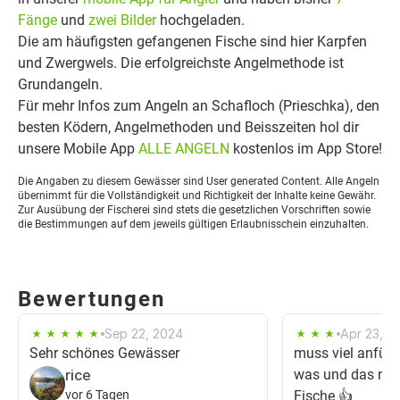
Fänge
und
zwei Bilder
hochgeladen.
Die am häufigsten gefangenen Fische sind hier Karpfen
und Zwergwels. Die erfolgreichste Angelmethode ist
Grundangeln.
Für mehr Infos zum Angeln an Schafloch (Prieschka), den
besten Ködern, Angelmethoden und Beisszeiten hol dir
unsere Mobile App
ALLE ANGELN
kostenlos im App Store!
Die Angaben zu diesem Gewässer sind User generated Content. Alle Angeln
übernimmt für die Vollständigkeit und Richtigkeit der Inhalte keine Gewähr.
Zur Ausübung der Fischerei sind stets die gesetzlichen Vorschriften sowie
die Bestimmungen auf dem jeweils gültigen Erlaubnisschein einzuhalten.
Bewertungen
Sep 22, 2024
Apr 23, 2
Sehr schönes Gewässer
muss viel anfütt
rice
was und das nich
vor 6 Tagen
Fische 👍