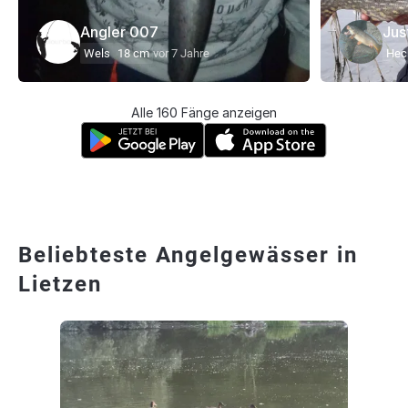
Angler 007
Jus
Wels
18 cm
vor 7 Jahre
Hec
Alle 160 Fänge anzeigen
Beliebteste Angelgewässer in
Lietzen