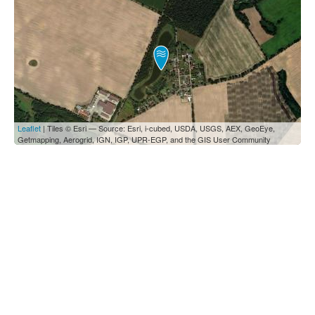
Leaflet
| Tiles © Esri — Source: Esri, i-cubed, USDA, USGS, AEX, GeoEye,
Getmapping, Aerogrid, IGN, IGP, UPR-EGP, and the GIS User Community