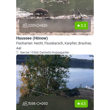
3.3
2201
320
Haussee (Hönow)
Fischarten: Hecht, Flussbarsch, Karpfen, Brachse,
Aal
See bei 15366 Dahlwitz-Hoppegarten
4.5
1598
260