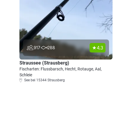
4.3
917
288
Straussee (Strausberg)
Fischarten: Flussbarsch, Hecht, Rotauge, Aal,
Schleie
See bei 15344 Strausberg