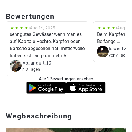
Bewertungen
Aug 14, 2025
Aug 3, 
sehr gutes Gewässer wenn man es
Beim Karpfenang
auf Kapitale Hechte, Karpfen oder
Beifänge ...
Barsche abgesehen hat. mittlerweile
lukasltzn
haben sich ein paar mehr A...
vor 7 Tagen
lyo_angelt_10
in 3 Tagen
Alle 1 Bewertungen ansehen
Wegbeschreibung