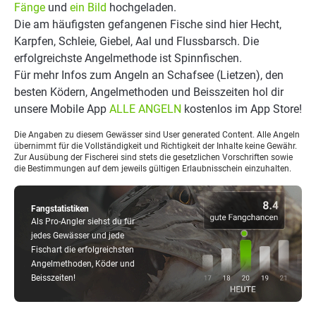
Fänge
und
ein Bild
hochgeladen.
Die am häufigsten gefangenen Fische sind hier Hecht,
Karpfen, Schleie, Giebel, Aal und Flussbarsch. Die
erfolgreichste Angelmethode ist Spinnfischen.
Für mehr Infos zum Angeln an Schafsee (Lietzen), den
besten Ködern, Angelmethoden und Beisszeiten hol dir
unsere Mobile App
ALLE ANGELN
kostenlos im App Store!
Die Angaben zu diesem Gewässer sind User generated Content. Alle Angeln
übernimmt für die Vollständigkeit und Richtigkeit der Inhalte keine Gewähr.
Zur Ausübung der Fischerei sind stets die gesetzlichen Vorschriften sowie
die Bestimmungen auf dem jeweils gültigen Erlaubnisschein einzuhalten.
Fangstatistiken
Als Pro-Angler siehst du für
jedes Gewässer und jede
Fischart die erfolgreichsten
Angelmethoden, Köder und
Beisszeiten!