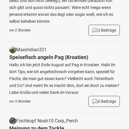
bleibt und sich nicht bewegt), ein ratterndes Geräusch von
sich gibt und quasi nichts passiert. Wäre echt mega wenn
jemand erkennt woran das liegt oder sogar weiß, wie ich es
selbst beheben könnte.
3 Beiträge
vor 2 Stunden
Maximilian321
Speisefisch angeln Pag (Kroatien)
Hallo, ich bin jetzt Ende August auf Pag in Kroatien. Habt ihr
dort Tips, wie ich angeltechnisch vorgehen kann, speziell für
Fische, die man gut essen kann? Vielleicht auch Tintenfisch
und Co? Und meint ihr es macht Sinn, dort ein Boot zu mieten?
Liebe Grüße und vielen Dank im Voraus
6 Beiträge
vor 3 Stunden
Fischkopf Noah10 Carp_Perch
Meinung zu dem Tackle