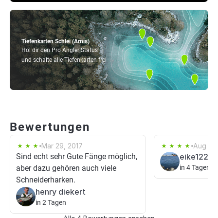
Tiefenkarten Schlei (Arnis)
Hol dir den Pro Angler Status
und schalte alle Tiefenkarten frei
Bewertungen
Mar 29, 2017
Aug 23
Sind echt sehr Gute Fänge möglich,
eike1220
aber dazu gehören auch viele
in 4 Tagen
Schneiderharken.
henry diekert
in 2 Tagen