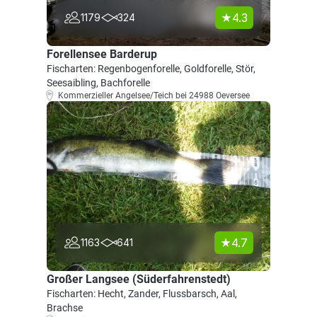
4.3
1179
324
Forellensee Barderup
Fischarten: Regenbogenforelle, Goldforelle, Stör,
Seesaibling, Bachforelle
Kommerzieller Angelsee/Teich bei 24988 Oeversee
4.7
1163
641
Großer Langsee (Süderfahrenstedt)
Fischarten: Hecht, Zander, Flussbarsch, Aal,
Brachse