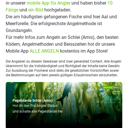
in unserer
mobile App für Angler
und haben bisher
10
Fänge
und
ein Bild
hochgeladen.
Die am häufigsten gefangenen Fische sind hier Aal und
Meerforelle. Die erfolgreichste Angelmethode ist
Grundangeln.
Für mehr Infos zum Angeln an Schlei (Arnis), den besten
Ködern, Angelmethoden und Beisszeiten hol dir unsere
Mobile App
ALLE ANGELN
kostenlos im App Store!
Die Angaben zu diesem Gewässer sind User generated Content. Alle Angeln
übernimmt für die Vollständigkeit und Richtigkeit der Inhalte keine Gewähr.
Zur Ausübung der Fischerei sind stets die gesetzlichen Vorschriften sowie
die Bestimmungen auf dem jeweils gültigen Erlaubnisschein einzuhalten.
Pegelstände Schlei (Arnis)
Hol dir den Pro Angler Status
und schalte alle Pegelstände frei