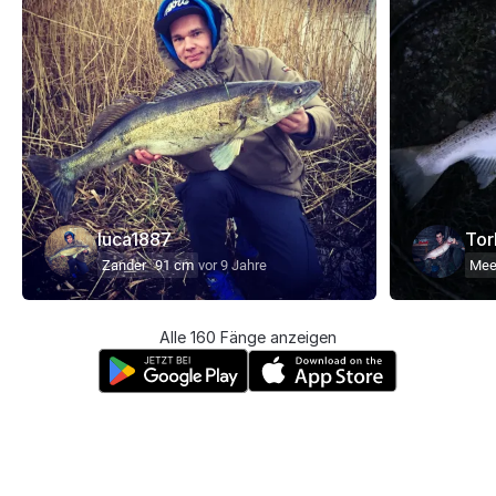
luca1887
Tor
Zander
91 cm
vor 9 Jahre
Meer
Alle 160 Fänge anzeigen