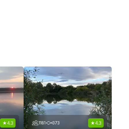
4.3
4.3
1181
373