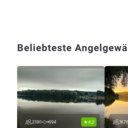
Beliebteste Angelgewä
4.2
2390
694
167