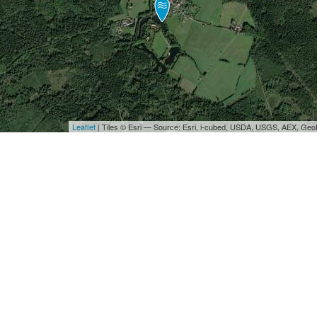
Leaflet
| Tiles © Esri — Source: Esri, i-cubed, USDA, USGS, AEX, Ge