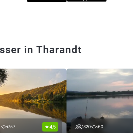
sser in Tharandt
4.5
6
757
1320
60