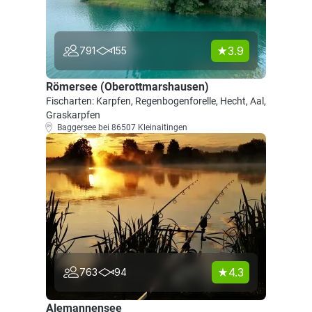
3.9
791
155
Römersee (Oberottmarshausen)
Fischarten: Karpfen, Regenbogenforelle, Hecht, Aal,
Graskarpfen
Baggersee bei 86507 Kleinaitingen
4.3
763
94
Alemannensee