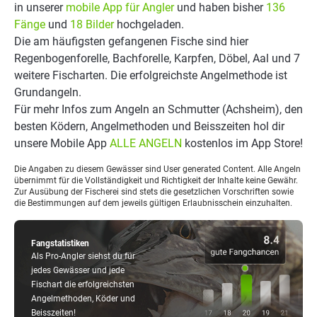
in unserer
mobile App für Angler
und haben bisher
136
Fänge
und
18 Bilder
hochgeladen.
Die am häufigsten gefangenen Fische sind hier
Regenbogenforelle, Bachforelle, Karpfen, Döbel, Aal und 7
weitere Fischarten. Die erfolgreichste Angelmethode ist
Grundangeln.
Für mehr Infos zum Angeln an Schmutter (Achsheim), den
besten Ködern, Angelmethoden und Beisszeiten hol dir
unsere Mobile App
ALLE ANGELN
kostenlos im App Store!
Die Angaben zu diesem Gewässer sind User generated Content. Alle Angeln
übernimmt für die Vollständigkeit und Richtigkeit der Inhalte keine Gewähr.
Zur Ausübung der Fischerei sind stets die gesetzlichen Vorschriften sowie
die Bestimmungen auf dem jeweils gültigen Erlaubnisschein einzuhalten.
Fangstatistiken
Als Pro-Angler siehst du für
jedes Gewässer und jede
Fischart die erfolgreichsten
Angelmethoden, Köder und
Beisszeiten!