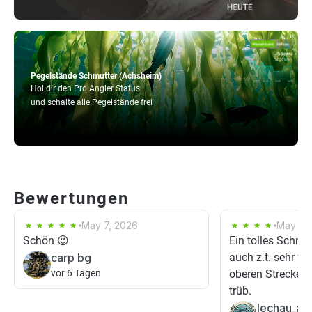
Pegelstände Schmutter (Achsheim)
Hol dir den Pro Angler Status
und schalte alle Pegelstände frei
Bewertungen
May 7, 2026
May 3,
Schön 😉
Ein tolles Schmu
carp bg
auch z.t. sehr fl
vor 6 Tagen
oberen Streckena
trüb.
lechau_an