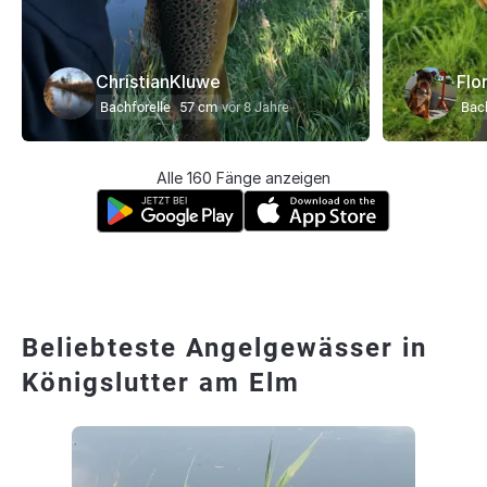
ChristianKluwe
Flo
Bachforelle
57 cm
vor 8 Jahre
Bach
Alle 160 Fänge anzeigen
Beliebteste Angelgewässer in
Königslutter am Elm