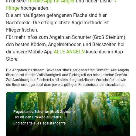
in unserer
mobile App für Angler
und haben bisher
7
Fänge
hochgeladen.
Die am häufigsten gefangenen Fische sind hier
Bachforelle. Die erfolgreichste Angelmethode ist
Fliegenfischen.
Für mehr Infos zum Angeln an Schunter (Groß Steinum),
den besten Ködern, Angelmethoden und Beisszeiten hol
dir unsere Mobile App
ALLE ANGELN
kostenlos im App
Store!
Die Angaben zu diesem Gewässer sind User generated Content. Alle Angeln
übernimmt für die Vollständigkeit und Richtigkeit der Inhalte keine Gewähr.
Zur Ausübung der Fischerei sind stets die gesetzlichen Vorschriften sowie
die Bestimmungen auf dem jeweils gültigen Erlaubnisschein einzuhalten.
Pegelstände Schunter (Groß Steinum)
Hol dir den Pro Angler Status
und schalte alle Pegelstände frei