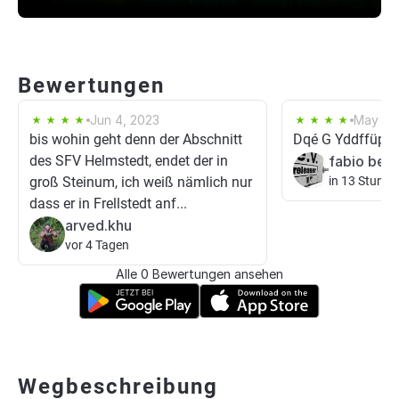
Bewertungen
Jun 4, 2023
May 29
bis wohin geht denn der Abschnitt
Dqé G Yddffüpw
des SFV Helmstedt, endet der in
fabio be
groß Steinum, ich weiß nämlich nur
in 13 Stunde
dass er in Frellstedt anf...
arved.khu
vor 4 Tagen
Alle 0 Bewertungen ansehen
Wegbeschreibung