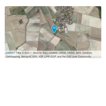
Leaflet
| Tiles © Esri — Source: Esri, i-cubed, USDA, USGS, AEX, GeoEye,
Getmapping, Aerogrid, IGN, IGP, UPR-EGP, and the GIS User Community