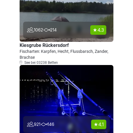
4.3
1062
214
Kiesgrube Rückersdorf
Fischarten: Karpfen, Hecht, Flussbarsch, Zander,
Brachse
See bei 03238 Betten
4.1
921
146