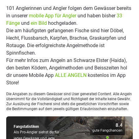
101 Anglerinnen und Angler folgen dem Gewässer bereits
in unserer
mobile App für Angler
und haben bisher
33
Fänge
und
ein Bild
hochgeladen.
Die am häufigsten gefangenen Fische sind hier Döbel,
Hecht, Flussbarsch, Karpfen, Brachse, Graskarpfen und
Rotauge. Die erfolgreichste Angelmethode ist
Spinnfischen.
Für mehr Infos zum Angeln an Schwarze Elster (Haida),
den besten Ködern, Angelmethoden und Beisszeiten hol
dir unsere Mobile App
ALLE ANGELN
kostenlos im App
Store!
Die Angaben zu diesem Gewässer sind User generated Content. Alle Angeln
übernimmt für die Vollständigkeit und Richtigkeit der Inhalte keine Gewähr.
Zur Ausübung der Fischerei sind stets die gesetzlichen Vorschriften sowie
die Bestimmungen auf dem jeweils gültigen Erlaubnisschein einzuhalten.
Fangstatistiken
Als Pro-Angler siehst du für
jedes Gewässer und jede