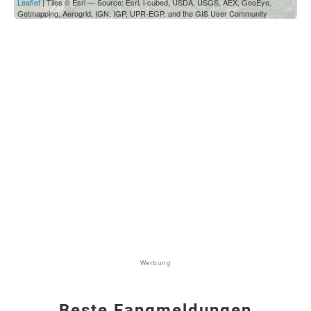
Leaflet
| Tiles © Esri — Source: Esri, i-cubed, USDA, USGS, AEX, GeoEye,
Getmapping, Aerogrid, IGN, IGP, UPR-EGP, and the GIS User Community
Werbung
Beste Fangmeldungen