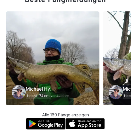
Michael Hy.
Mic
Hecht
74 cm
vor 4 Jahre
Hec
Alle 160 Fänge anzeigen