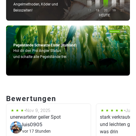
Angelmethoden, Köder und
Beisszeiten!
Pegelstände Schwarze Elster (Ruhland)
Hol dir den Pro Angler Status
und schalte alle Pegelstände frei
Bewertungen
Nov 9, 2025
Jun 3
unerwarteter geiler Spot
stark verkrautet 
luis0905
und leichten gum
vor 17 Stunden
was drin