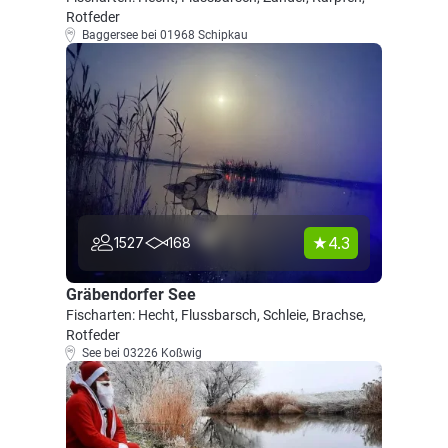
Rotfeder
Baggersee bei 01968 Schipkau
4.3
1527
168
Gräbendorfer See
Fischarten: Hecht, Flussbarsch, Schleie, Brachse,
Rotfeder
See bei 03226 Koßwig