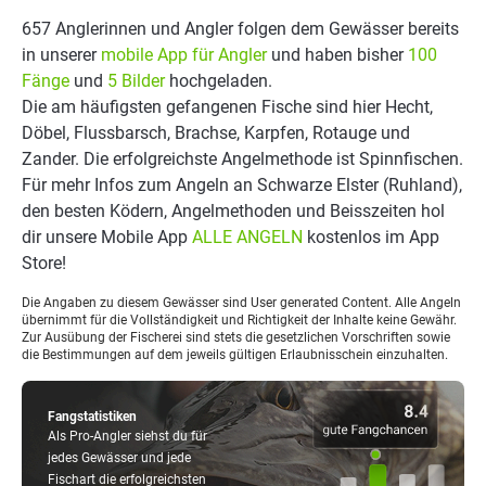
657 Anglerinnen und Angler folgen dem Gewässer bereits
in unserer
mobile App für Angler
und haben bisher
100
Fänge
und
5 Bilder
hochgeladen.
Die am häufigsten gefangenen Fische sind hier Hecht,
Döbel, Flussbarsch, Brachse, Karpfen, Rotauge und
Zander. Die erfolgreichste Angelmethode ist Spinnfischen.
Für mehr Infos zum Angeln an Schwarze Elster (Ruhland),
den besten Ködern, Angelmethoden und Beisszeiten hol
dir unsere Mobile App
ALLE ANGELN
kostenlos im App
Store!
Die Angaben zu diesem Gewässer sind User generated Content. Alle Angeln
übernimmt für die Vollständigkeit und Richtigkeit der Inhalte keine Gewähr.
Zur Ausübung der Fischerei sind stets die gesetzlichen Vorschriften sowie
die Bestimmungen auf dem jeweils gültigen Erlaubnisschein einzuhalten.
Fangstatistiken
Als Pro-Angler siehst du für
jedes Gewässer und jede
Fischart die erfolgreichsten