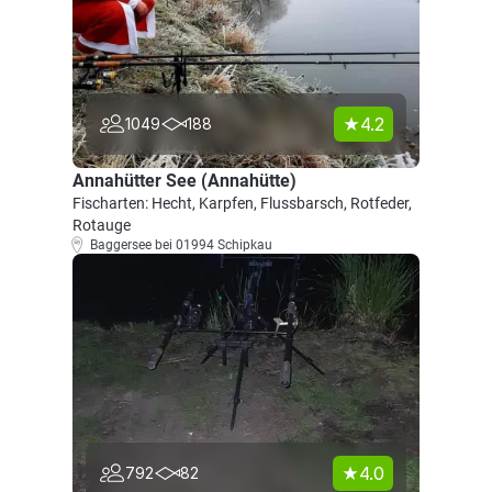
4.2
1049
188
Annahütter See (Annahütte)
Fischarten: Hecht, Karpfen, Flussbarsch, Rotfeder,
Rotauge
Baggersee bei 01994 Schipkau
4.0
792
82