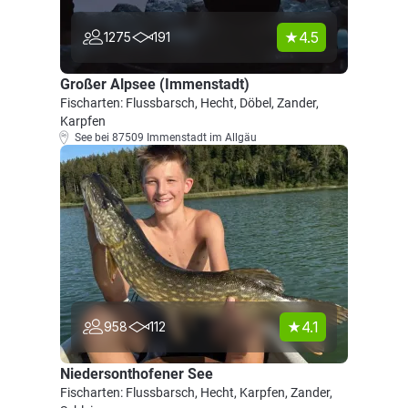
4.5
1275
191
Großer Alpsee (Immenstadt)
Fischarten: Flussbarsch, Hecht, Döbel, Zander,
Karpfen
See bei 87509 Immenstadt im Allgäu
4.1
958
112
Niedersonthofener See
Fischarten: Flussbarsch, Hecht, Karpfen, Zander,