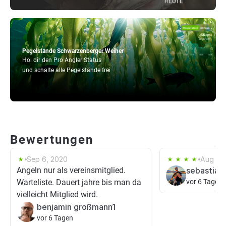
Pegelstände Schwarzenberger Weiher
Hol dir den Pro Angler Status
und schalte alle Pegelstände frei
Bewertungen
Sep 6, 2020
Aug 9, 
Angeln nur als vereinsmitglied.
sebastian
Warteliste. Dauert jahre bis man da
vor 6 Tagen
vielleicht Mitglied wird.
benjamin großmann1
vor 6 Tagen