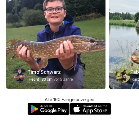
Timo Schwarz
Fab
Hecht
80 cm
vor 5 Jahre
Kar
Alle 160 Fänge anzeigen