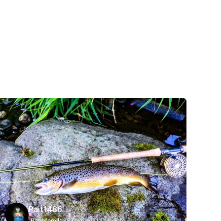
Pait1486
Bachforelle
52 cm
vor 11 Monate