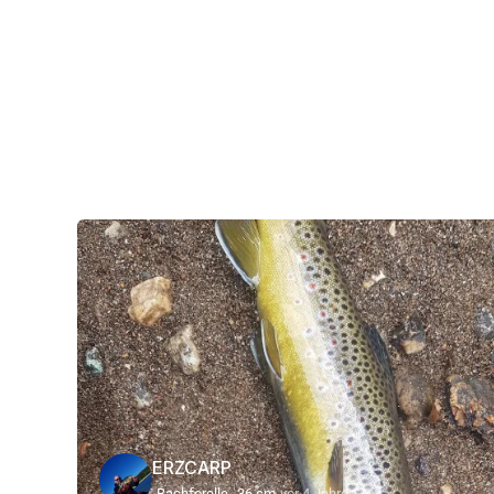
ERZCARP
Bachforelle
36 cm
vor 4 Jahre