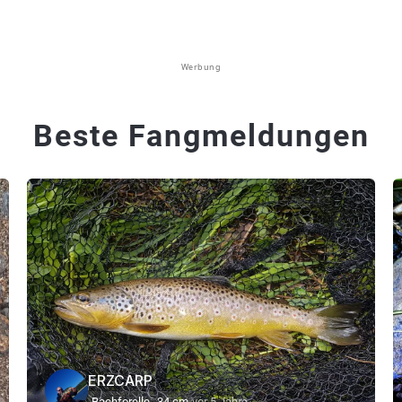
Werbung
Beste Fangmeldungen
ERZCARP
Bachforelle
34 cm
vor 5 Jahre