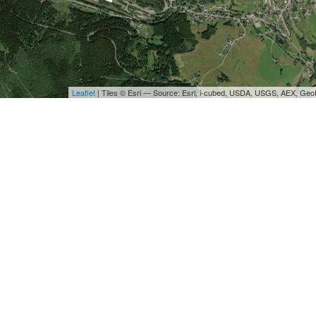
Leaflet
| Tiles © Esri — Source: Esri, i-cubed, USDA, USGS, AEX, Ge