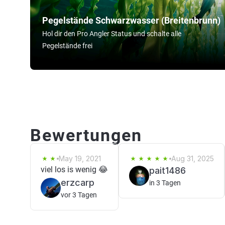
Pegelstände Schwarzwasser (Breitenbrunn)
Hol dir den Pro Angler Status und schalte alle
Pegelstände frei
Bewertungen
May 19, 2021
Aug 31, 2025
viel los is wenig 😂
pait1486
erzcarp
in 3 Tagen
vor 3 Tagen