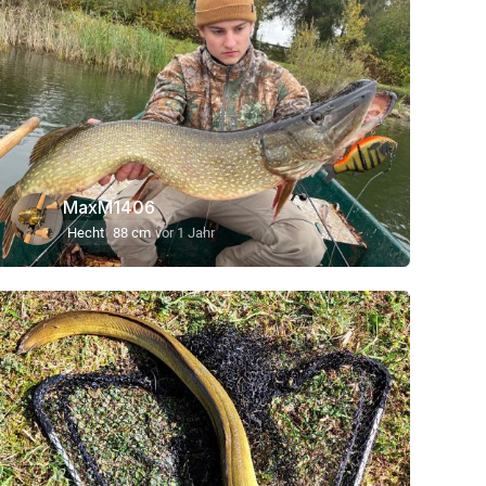
MaxM1406
Hecht
88 cm
vor 1 Jahr