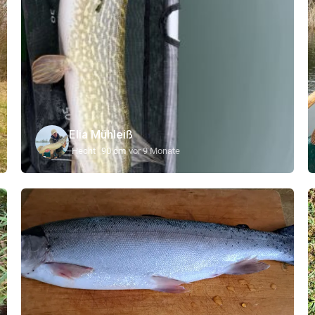
Elia Mühleiß
Hecht
90 cm
vor 9 Monate