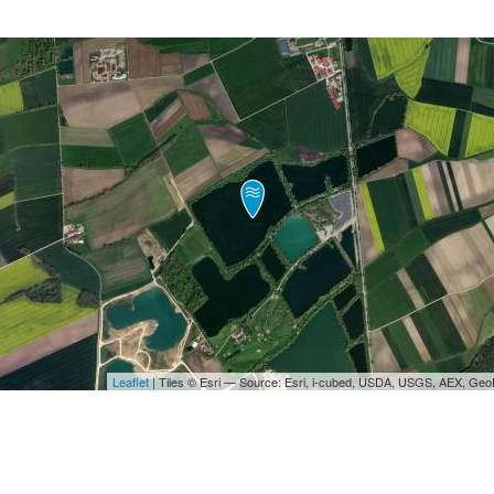
Leaflet
| Tiles © Esri — Source: Esri, i-cubed, USDA, USGS, AEX, Ge