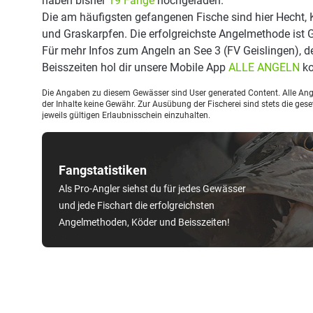
haben bisher
19 Fänge
hochgeladen.
Die am häufigsten gefangenen Fische sind hier Hecht, 
und Graskarpfen. Die erfolgreichste Angelmethode ist 
Für mehr Infos zum Angeln an See 3 (FV Geislingen), 
Beisszeiten hol dir unsere Mobile App
ALLE ANGELN
ko
Die Angaben zu diesem Gewässer sind User generated Content. Alle Ange
der Inhalte keine Gewähr. Zur Ausübung der Fischerei sind stets die ge
jeweils gültigen Erlaubnisschein einzuhalten.
Fangstatistiken
Als Pro-Angler siehst du für jedes Gewässer
und jede Fischart die erfolgreichsten
Angelmethoden, Köder und Beisszeiten!