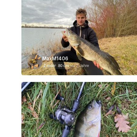
MaxM1406
Zander
80 cm
vor 2 Jahre