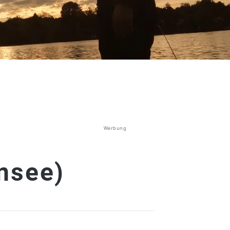
Werbung
nsee)