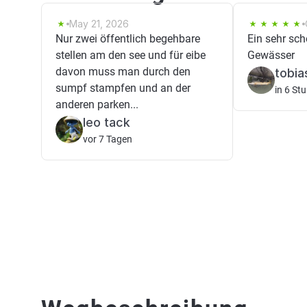
May 21, 2026
Nur zwei öffentlich begehbare
Ein sehr sc
stellen am den see und für eibe
Gewässer
davon muss man durch den
tobi
sumpf stampfen und an der
in 6 St
anderen parken...
leo tack
vor 7 Tagen