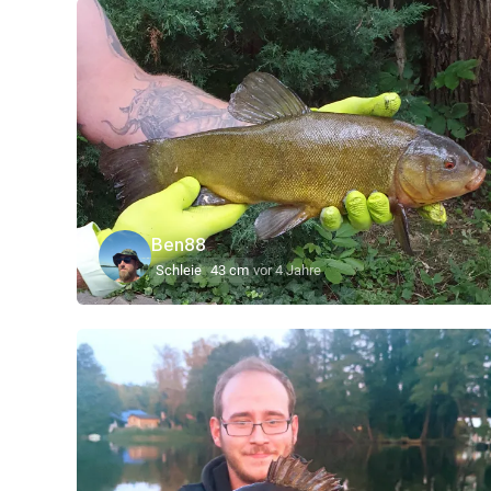
Ben88
Schleie
43 cm
vor 4 Jahre