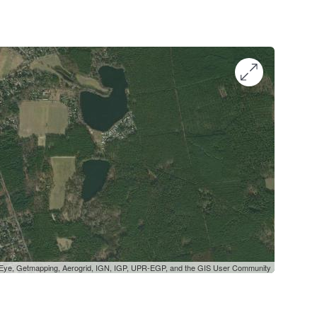
oEye, Getmapping, Aerogrid, IGN, IGP, UPR-EGP, and the GIS User Community