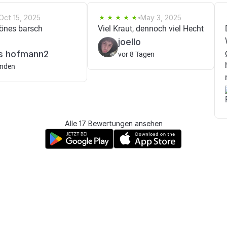
Oct 15, 2025
May 3, 2025
hönes barsch
Viel Kraut, dennoch viel Hecht
joello
as hofmann2
vor 8 Tagen
unden
Alle 17 Bewertungen ansehen