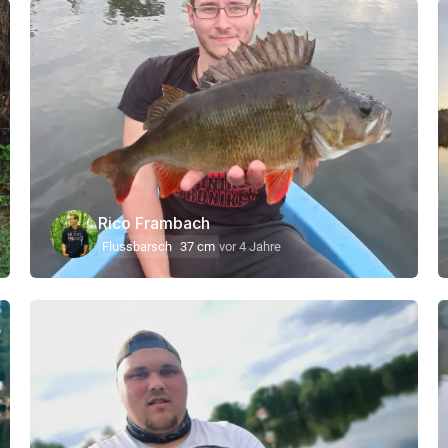
Rico Frambach
Flussbarsch
37 cm
vor 4 Jahre