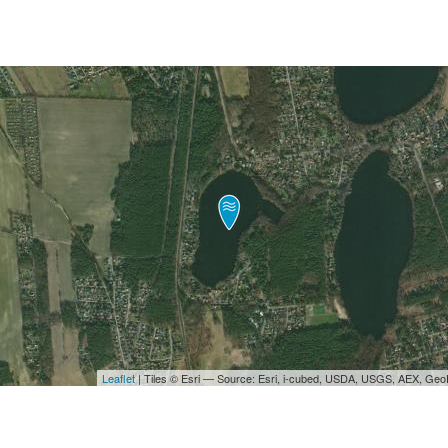
Leaflet
| Tiles © Esri — Source: Esri, i-cubed, USDA, USGS, AEX, Ge