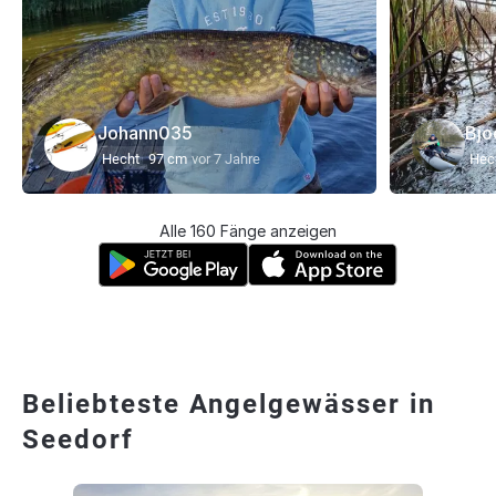
Johann035
Bjo
Hecht
97 cm
vor 7 Jahre
Hec
Alle 160 Fänge anzeigen
Beliebteste Angelgewässer in
Seedorf