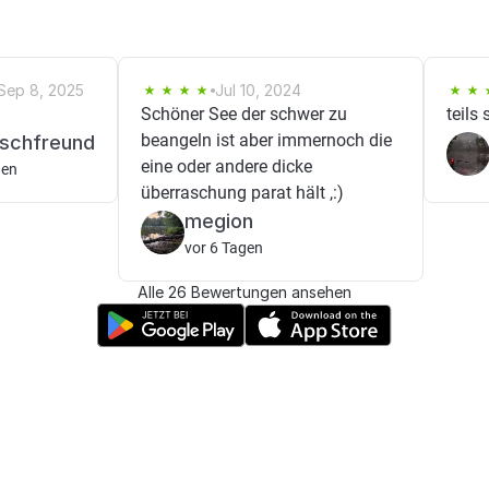
Sep 8, 2025
Jul 10, 2024
Schöner See der schwer zu
teils
beangeln ist aber immernoch die
ischfreund
eine oder andere dicke
gen
überraschung parat hält ,:)
megion
vor 6 Tagen
Alle 26 Bewertungen ansehen