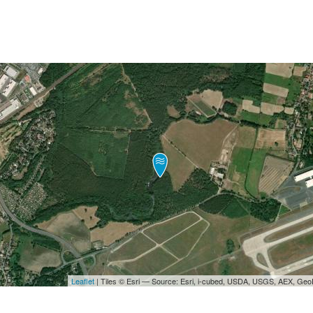
Leaflet
| Tiles © Esri — Source: Esri, i-cubed, USDA, USGS, AEX, Ge