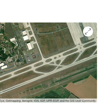
oEye, Getmapping, Aerogrid, IGN, IGP, UPR-EGP, and the GIS User Community