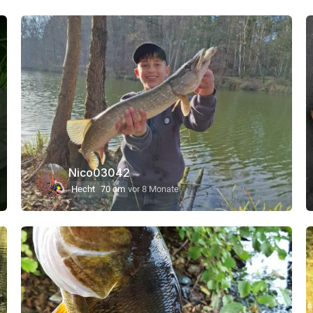
Nico03042
Hecht
70 cm
vor 8 Monate