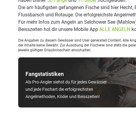
haben bisher
50 Fänge
und
11 Bilder
hochgeladen.
Die am häufigsten gefangenen Fische sind hier Hecht, B
Flussbarsch und Rotauge. Die erfolgreichste Angelmeth
Für mehr Infos zum Angeln an Selchower See (Mahlow
Beisszeiten hol dir unsere Mobile App
ALLE ANGELN
ko
Die Angaben zu diesem Gewässer sind User generated Content. Alle Ange
der Inhalte keine Gewähr. Zur Ausübung der Fischerei sind stets die ge
jeweils gültigen Erlaubnisschein einzuhalten.
Fangstatistiken
Als Pro-Angler siehst du für jedes Gewässer
und jede Fischart die erfolgreichsten
Angelmethoden, Köder und Beisszeiten!