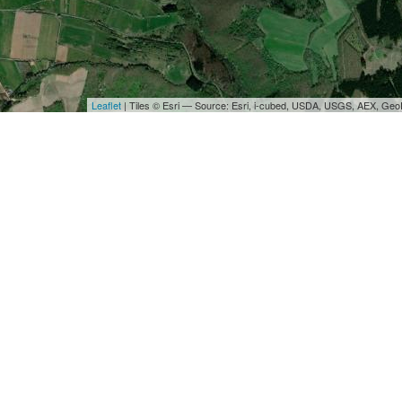
Leaflet
| Tiles © Esri — Source: Esri, i-cubed, USDA, USGS, AEX, Ge