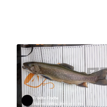
Frische Fische
Elsässer Saibling
38 cm
vor 4 Jahre