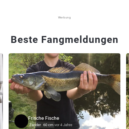
Werbung
Beste Fangmeldungen
Frische Fische
Zander
60 cm
vor 4 Jahre