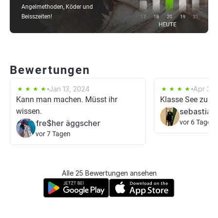
Angelmethoden, Köder und
Beisszeiten!
Bewertungen
Jan 13, 2024
Apr 30,
Kann man machen. Müsst ihr
Klasse See zum 
wissen.
sebastian
fre$her äggscher
vor 6 Tagen
vor 7 Tagen
Alle 25 Bewertungen ansehen