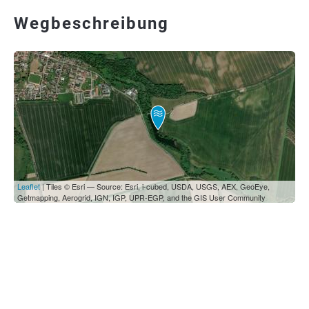
Wegbeschreibung
Leaflet
| Tiles © Esri — Source: Esri, i-cubed, USDA, USGS, AEX, GeoEye,
Getmapping, Aerogrid, IGN, IGP, UPR-EGP, and the GIS User Community