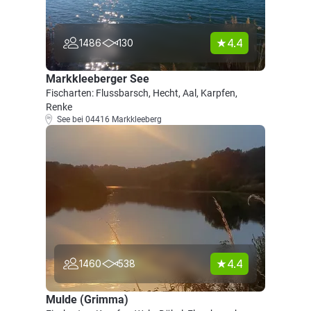
4.4
1486
130
Markkleeberger See
Fischarten: Flussbarsch, Hecht, Aal, Karpfen,
Renke
See bei 04416 Markkleeberg
4.4
1460
538
Mulde (Grimma)