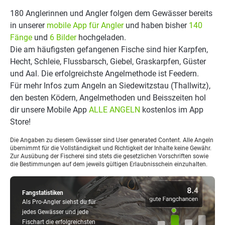
180 Anglerinnen und Angler folgen dem Gewässer bereits
in unserer
mobile App für Angler
und haben bisher
140
Fänge
und
6 Bilder
hochgeladen.
Die am häufigsten gefangenen Fische sind hier Karpfen,
Hecht, Schleie, Flussbarsch, Giebel, Graskarpfen, Güster
und Aal. Die erfolgreichste Angelmethode ist Feedern.
Für mehr Infos zum Angeln an Siedewitzstau (Thallwitz),
den besten Ködern, Angelmethoden und Beisszeiten hol
dir unsere Mobile App
ALLE ANGELN
kostenlos im App
Store!
Die Angaben zu diesem Gewässer sind User generated Content. Alle Angeln
übernimmt für die Vollständigkeit und Richtigkeit der Inhalte keine Gewähr.
Zur Ausübung der Fischerei sind stets die gesetzlichen Vorschriften sowie
die Bestimmungen auf dem jeweils gültigen Erlaubnisschein einzuhalten.
Fangstatistiken
Als Pro-Angler siehst du für
jedes Gewässer und jede
Fischart die erfolgreichsten