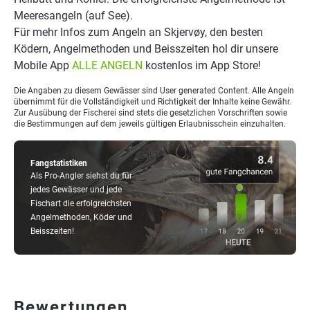
Meeresangeln (auf See).
Für mehr Infos zum Angeln an Skjervøy, den besten
Ködern, Angelmethoden und Beisszeiten hol dir unsere
Mobile App
ALLE ANGELN
kostenlos im App Store!
Die Angaben zu diesem Gewässer sind User generated Content. Alle Angeln
übernimmt für die Vollständigkeit und Richtigkeit der Inhalte keine Gewähr.
Zur Ausübung der Fischerei sind stets die gesetzlichen Vorschriften sowie
die Bestimmungen auf dem jeweils gültigen Erlaubnisschein einzuhalten.
Fangstatistiken
Als Pro-Angler siehst du für
jedes Gewässer und jede
Fischart die erfolgreichsten
Angelmethoden, Köder und
Beisszeiten!
Bewertungen