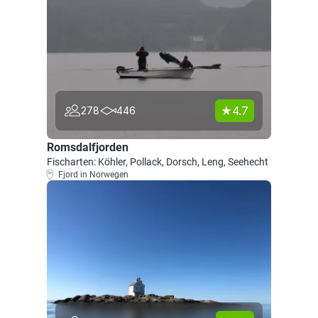
4.7
278
446
Romsdalfjorden
Fischarten: Köhler, Pollack, Dorsch, Leng, Seehecht
Fjord in Norwegen