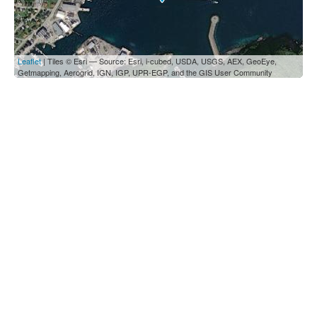
Leaflet
| Tiles © Esri — Source: Esri, i-cubed, USDA, USGS, AEX, GeoEye,
Getmapping, Aerogrid, IGN, IGP, UPR-EGP, and the GIS User Community