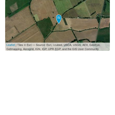
Leaflet
| Tiles © Esri — Source: Esri, i-cubed, USDA, USGS, AEX, GeoEye,
Getmapping, Aerogrid, IGN, IGP, UPR-EGP, and the GIS User Community