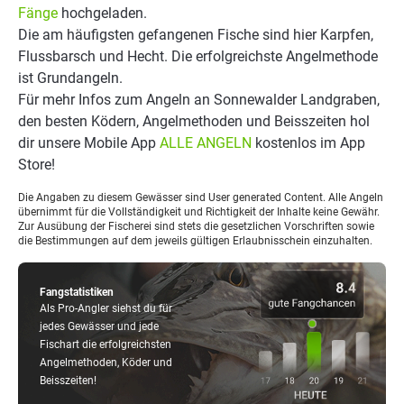
Fänge
hochgeladen.
Die am häufigsten gefangenen Fische sind hier Karpfen,
Flussbarsch und Hecht. Die erfolgreichste Angelmethode
ist Grundangeln.
Für mehr Infos zum Angeln an Sonnewalder Landgraben,
den besten Ködern, Angelmethoden und Beisszeiten hol
dir unsere Mobile App
ALLE ANGELN
kostenlos im App
Store!
Die Angaben zu diesem Gewässer sind User generated Content. Alle Angeln
übernimmt für die Vollständigkeit und Richtigkeit der Inhalte keine Gewähr.
Zur Ausübung der Fischerei sind stets die gesetzlichen Vorschriften sowie
die Bestimmungen auf dem jeweils gültigen Erlaubnisschein einzuhalten.
Fangstatistiken
Als Pro-Angler siehst du für
jedes Gewässer und jede
Fischart die erfolgreichsten
Angelmethoden, Köder und
Beisszeiten!