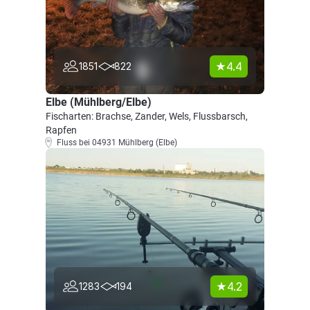
4.4
1851
822
Elbe (Mühlberg/Elbe)
Fischarten: Brachse, Zander, Wels, Flussbarsch,
Rapfen
Fluss bei 04931 Mühlberg (Elbe)
4.2
1283
194