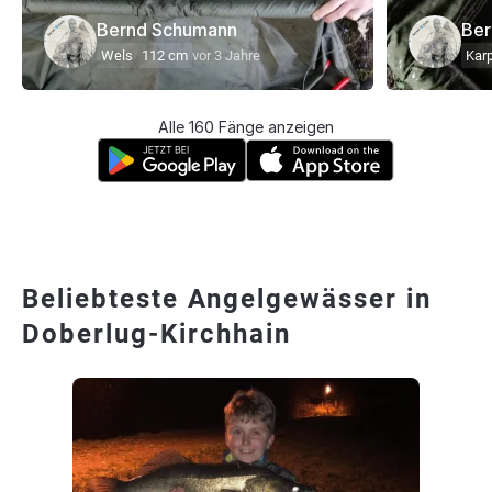
Bernd Schumann
Ber
Wels
112 cm
vor 3 Jahre
Kar
Alle 160 Fänge anzeigen
Beliebteste Angelgewässer in
Doberlug-Kirchhain