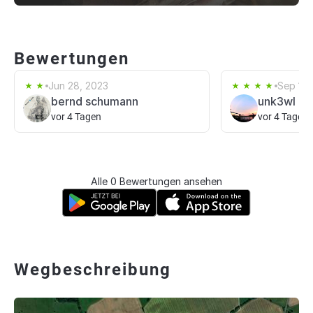
Bewertungen
Jun 28, 2023
Sep 10,
bernd schumann
unk3wl
vor 4 Tagen
vor 4 Tagen
Alle 0 Bewertungen ansehen
Wegbeschreibung