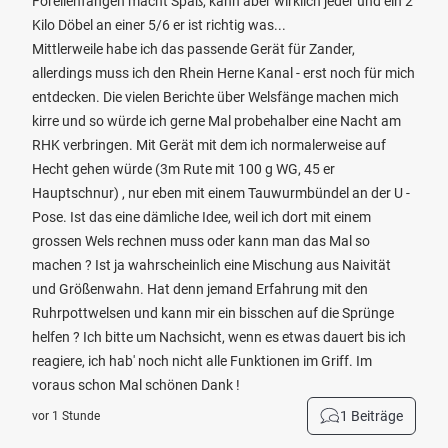
Forellenfangen macht Spaß, kann aber wirklich jeder und ein 2
Kilo Döbel an einer 5/6 er ist richtig was...
Mittlerweile habe ich das passende Gerät für Zander,
allerdings muss ich den Rhein Herne Kanal - erst noch für mich
entdecken. Die vielen Berichte über Welsfänge machen mich
kirre und so würde ich gerne Mal probehalber eine Nacht am
RHK verbringen. Mit Gerät mit dem ich normalerweise auf
Hecht gehen würde (3m Rute mit 100 g WG, 45 er
Hauptschnur) , nur eben mit einem Tauwurmbündel an der U -
Pose. Ist das eine dämliche Idee, weil ich dort mit einem
grossen Wels rechnen muss oder kann man das Mal so
machen ? Ist ja wahrscheinlich eine Mischung aus Naivität
und Größenwahn. Hat denn jemand Erfahrung mit den
Ruhrpottwelsen und kann mir ein bisschen auf die Sprünge
helfen ? Ich bitte um Nachsicht, wenn es etwas dauert bis ich
reagiere, ich hab' noch nicht alle Funktionen im Griff. Im
voraus schon Mal schönen Dank !
1 Beiträge
vor 1 Stunde