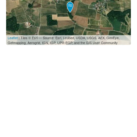
Leaflet
| Tiles © Esri — Source: Esri, i-cubed, USDA, USGS, AEX, GeoEye,
Getmapping, Aerogrid, IGN, IGP, UPR-EGP, and the GIS User Community