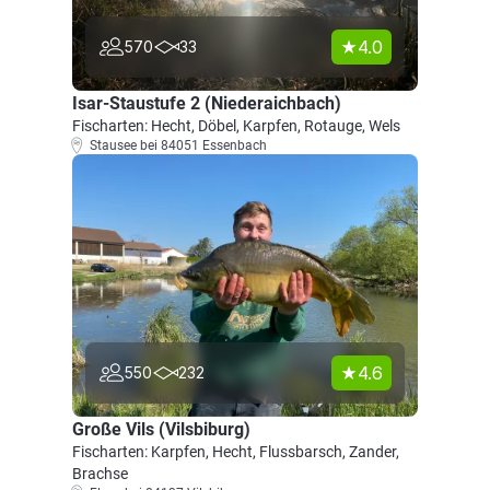
4.0
570
33
Isar-Staustufe 2 (Niederaichbach)
Fischarten: Hecht, Döbel, Karpfen, Rotauge, Wels
Stausee bei 84051 Essenbach
4.6
550
232
Große Vils (Vilsbiburg)
Fischarten: Karpfen, Hecht, Flussbarsch, Zander,
Brachse